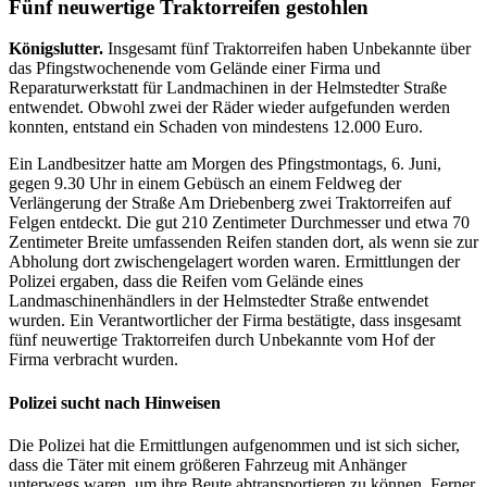
Fünf neuwertige Traktorreifen gestohlen
Königslutter.
Insgesamt fünf Traktorreifen haben Unbekannte über
das Pfingstwochenende vom Gelände einer Firma und
Reparaturwerkstatt für Landmachinen in der Helmstedter Straße
entwendet. Obwohl zwei der Räder wieder aufgefunden werden
konnten, entstand ein Schaden von mindestens 12.000 Euro.
Ein Landbesitzer hatte am Morgen des Pfingstmontags, 6. Juni,
gegen 9.30 Uhr in einem Gebüsch an einem Feldweg der
Verlängerung der Straße Am Driebenberg zwei Traktorreifen auf
Felgen entdeckt. Die gut 210 Zentimeter Durchmesser und etwa 70
Zentimeter Breite umfassenden Reifen standen dort, als wenn sie zur
Abholung dort zwischengelagert worden waren. Ermittlungen der
Polizei ergaben, dass die Reifen vom Gelände eines
Landmaschinenhändlers in der Helmstedter Straße entwendet
wurden. Ein Verantwortlicher der Firma bestätigte, dass insgesamt
fünf neuwertige Traktorreifen durch Unbekannte vom Hof der
Firma verbracht wurden.
Polizei sucht nach Hinweisen
Die Polizei hat die Ermittlungen aufgenommen und ist sich sicher,
dass die Täter mit einem größeren Fahrzeug mit Anhänger
unterwegs waren, um ihre Beute abtransportieren zu können. Ferner