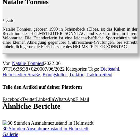
Natalie Tönnies
+ posts
Natalie Tönnies, geboren 1999 in Schönebeck (Elbe), ist das Küken in der
Redaktion des HELMSTEDTER SONNTAG und steckt mitten in ihrem
Volontariat. Die Danndorferin ist eine leidenschaftliche Sportschützin mit
einer kleinen Abneigung gegenüber (Führerschein-)Prüfungen. Sie schreibt
unheimlich gerne die Fleischerseite des HELMSTEDTER SONNTAG.
Von
Natalie Tönnies
|
2022-06-
07T16:36:38+02:00
07/06/2022
|
Kategorien
|
Tags:
Diebstahl
,
Helmstedter Straße
,
Königslutter
,
Traktor
,
Traktorreifen
|
Teile den Artikel auf deiner Plattform
Facebook
Twitter
LinkedIn
WhatsApp
E-Mail
Ähnliche Berichte
30 Stunden Ausnahmezustand in Helmstedt
Gallerie