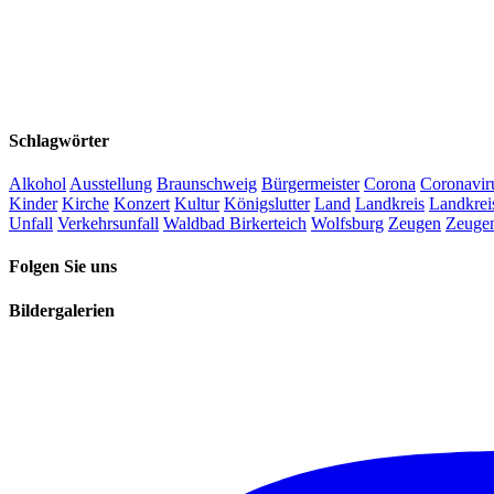
Schlagwörter
Alkohol
Ausstellung
Braunschweig
Bürgermeister
Corona
Coronavir
Kinder
Kirche
Konzert
Kultur
Königslutter
Land
Landkreis
Landkrei
Unfall
Verkehrsunfall
Waldbad Birkerteich
Wolfsburg
Zeugen
Zeuge
Folgen Sie uns
Bildergalerien