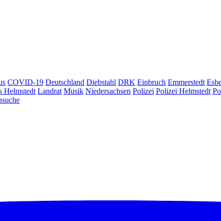
us
COVID-19
Deutschland
Diebstahl
DRK
Einbruch
Emmerstedt
Esb
s Helmstedt
Landrat
Musik
Niedersachsen
Polizei
Polizei Helmstedt
Po
nsuche