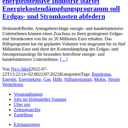
energieintensive Industrie startet
Energiekostendämpfungsprogramm soll
Erdgas- und Stromkosten abfedern
Helmstedt/Berlin. Antragsberechtigte energie- und handelsintensive
Unternehmen können einen Zuschuss zu ihren gestiegenen Erdgas-
und Stromkosten von bis zu 50 Millionen Euro erhalten. Das
Hilfsprogramm hat ein geplantes Volumen von insgesamt bis zu fünf
Milliarden Euro und dient der Kostendämpfung des Erdgas- und
Strompreisanstiegs für besonders betroffene energie- und
handelsintensive Unternehmen.
[…]
Von
Nico Jäkel
|
2022-07-
22T13:22:14+02:00
22/07/2022
|
Kategorien
|
Tags:
Bundestag
,
Energie
,
Energiekrise
,
Gas
,
Hilfe
,
Hilfsprogramm
,
Mohrs
,
Strom
|
Weiterlesen
Veranstaltungen
Jobs im Helmstedter Sonntag
Über uns
Zeitungsarchiv
Zustellung
Kleinanzeigen