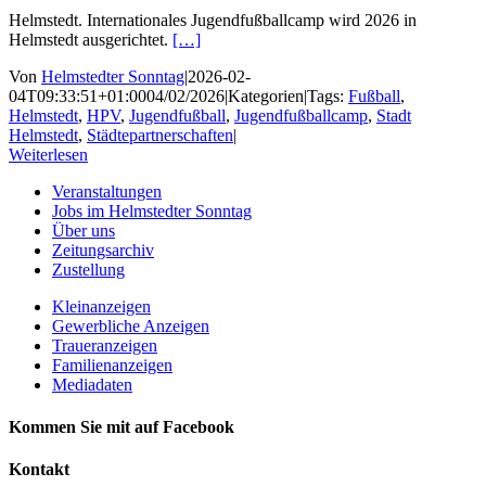
Helmstedt. Internationales Jugendfußballcamp wird 2026 in
Helmstedt ausgerichtet.
[…]
Von
Helmstedter Sonntag
|
2026-02-
04T09:33:51+01:00
04/02/2026
|
Kategorien
|
Tags:
Fußball
,
Helmstedt
,
HPV
,
Jugendfußball
,
Jugendfußballcamp
,
Stadt
Helmstedt
,
Städtepartnerschaften
|
Weiterlesen
Veranstaltungen
Jobs im Helmstedter Sonntag
Über uns
Zeitungsarchiv
Zustellung
Kleinanzeigen
Gewerbliche Anzeigen
Traueranzeigen
Familienanzeigen
Mediadaten
Kommen Sie mit auf Facebook
Kontakt