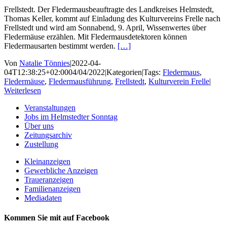
Frellstedt. Der Fledermausbeauftragte des Landkreises Helmstedt,
Thomas Keller, kommt auf Einladung des Kulturvereins Frelle nach
Frellstedt und wird am Sonnabend, 9. April, Wissenwertes über
Fledermäuse erzählen. Mit Fledermausdetektoren können
Fledermausarten bestimmt werden.
[…]
Von
Natalie Tönnies
|
2022-04-
04T12:38:25+02:00
04/04/2022
|
Kategorien
|
Tags:
Fledermaus
,
Fledermäuse
,
Fledermausführung
,
Frellstedt
,
Kulturverein Frelle
|
Weiterlesen
Veranstaltungen
Jobs im Helmstedter Sonntag
Über uns
Zeitungsarchiv
Zustellung
Kleinanzeigen
Gewerbliche Anzeigen
Traueranzeigen
Familienanzeigen
Mediadaten
Kommen Sie mit auf Facebook