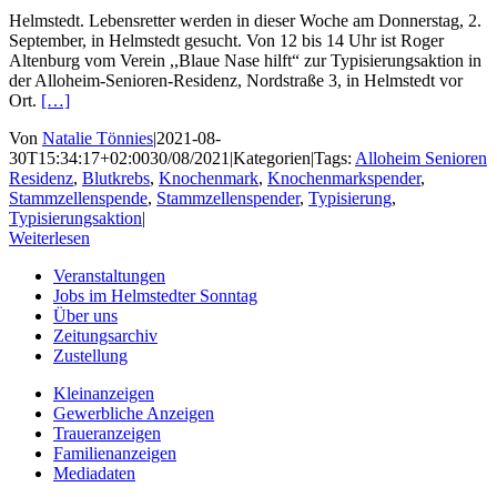
Helmstedt. Lebensretter werden in dieser Woche am Donnerstag, 2.
September, in Helmstedt gesucht. Von 12 bis 14 Uhr ist Roger
Altenburg vom Verein ,,Blaue Nase hilft“ zur Typisierungsaktion in
der Alloheim-Senioren-Residenz, Nordstraße 3, in Helmstedt vor
Ort.
[…]
Von
Natalie Tönnies
|
2021-08-
30T15:34:17+02:00
30/08/2021
|
Kategorien
|
Tags:
Alloheim Senioren
Residenz
,
Blutkrebs
,
Knochenmark
,
Knochenmarkspender
,
Stammzellenspende
,
Stammzellenspender
,
Typisierung
,
Typisierungsaktion
|
Weiterlesen
Veranstaltungen
Jobs im Helmstedter Sonntag
Über uns
Zeitungsarchiv
Zustellung
Kleinanzeigen
Gewerbliche Anzeigen
Traueranzeigen
Familienanzeigen
Mediadaten