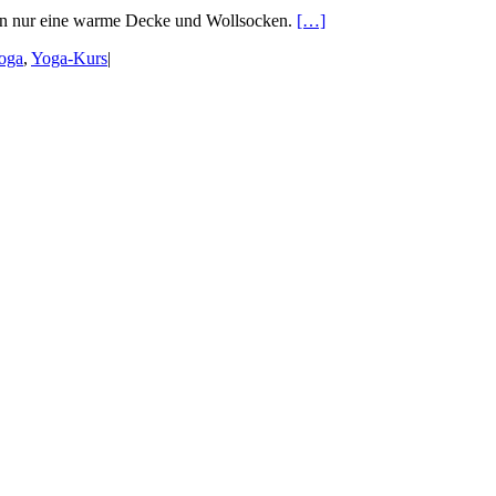
erden nur eine warme Decke und Wollsocken.
[…]
oga
,
Yoga-Kurs
|