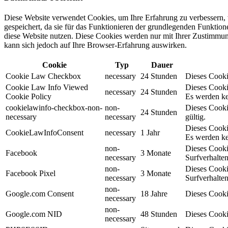
Diese Website verwendet Cookies, um Ihre Erfahrung zu verbessern, 
gespeichert, da sie für das Funktionieren der grundlegenden Funktio
diese Website nutzen. Diese Cookies werden nur mit Ihrer Zustimmung
kann sich jedoch auf Ihre Browser-Erfahrung auswirken.
Cookie
Typ
Dauer
Cookie Law Checkbox
necessary
24 Stunden
Dieses Cookie
Cookie Law Info Viewed
Dieses Cooki
necessary
24 Stunden
Cookie Policy
Es werden ke
cookielawinfo-checkbox-non-
non-
Dieses Cooki
24 Stunden
necessary
necessary
gültig.
Dieses Cooki
CookieLawInfoConsent
necessary
1 Jahr
Es werden ke
non-
Dieses Cooki
Facebook
3 Monate
necessary
Surfverhalten
non-
Dieses Cooki
Facebook Pixel
3 Monate
necessary
Surfverhalten
non-
Google.com Consent
18 Jahre
Dieses Cooki
necessary
non-
Google.com NID
48 Stunden
Dieses Cooki
necessary