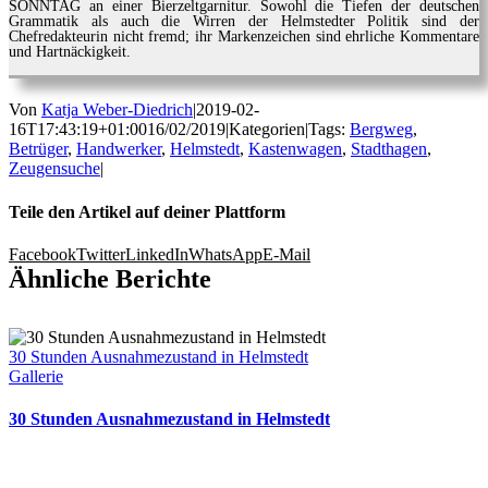
SONNTAG an einer Bierzeltgarnitur. Sowohl die Tiefen der deutschen
Grammatik als auch die Wirren der Helmstedter Politik sind der
Chefredakteurin nicht fremd; ihr Markenzeichen sind ehrliche Kommentare
und Hartnäckigkeit.
Von
Katja Weber-Diedrich
|
2019-02-
16T17:43:19+01:00
16/02/2019
|
Kategorien
|
Tags:
Bergweg
,
Betrüger
,
Handwerker
,
Helmstedt
,
Kastenwagen
,
Stadthagen
,
Zeugensuche
|
Teile den Artikel auf deiner Plattform
Facebook
Twitter
LinkedIn
WhatsApp
E-Mail
Ähnliche Berichte
30 Stunden Ausnahmezustand in Helmstedt
Gallerie
30 Stunden Ausnahmezustand in Helmstedt