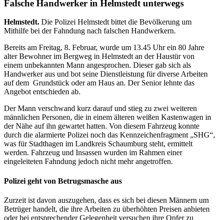
Falsche Handwerker in Helmstedt unterwegs
Helmstedt.
Die Polizei Helmstedt bittet die Bevölkerung um
Mithilfe bei der Fahndung nach falschen Handwerkern.
Bereits am Freitag, 8. Februar, wurde um 13.45 Uhr ein 80 Jahre
alter Bewohner im Bergweg in Helmstedt an der Haustür von
einem unbekannten Mann angesprochen. Dieser gab sich als
Handwerker aus und bot seine Dienstleistung für diverse Arbeiten
auf dem Grundstück oder am Haus an. Der Senior lehnte das
Angebot entschieden ab.
Der Mann verschwand kurz darauf und stieg zu zwei weiteren
männlichen Personen, die in einem älteren weißen Kastenwagen in
der Nähe auf ihn gewartet hatten. Von diesem Fahrzeug konnte
durch die alarmierte Polizei noch das Kennzeichenfragment „SHG“,
was für Stadthagen im Landkreis Schaumburg steht, ermittelt
werden. Fahrzeug und Insassen wurden im Rahmen einer
eingeleiteten Fahndung jedoch nicht mehr angetroffen.
Polizei geht von Betrugsmasche aus
Zurzeit ist davon auszugehen, dass es sich bei diesen Männern um
Betrüger handelt, die ihre Arbeiten zu überhöhten Preisen anbieten
oder bei entsprechender Gelegenheit versuchen ihre Opfer zu