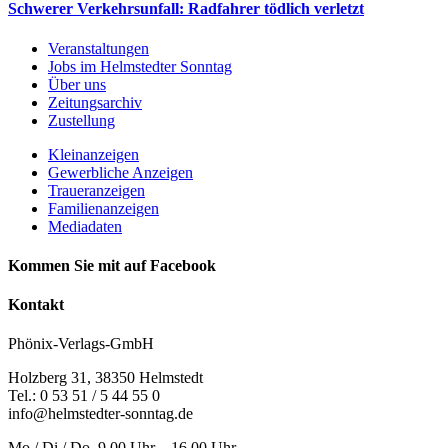
Schwerer Verkehrsunfall: Radfahrer tödlich verletzt
Veranstaltungen
Jobs im Helmstedter Sonntag
Über uns
Zeitungsarchiv
Zustellung
Kleinanzeigen
Gewerbliche Anzeigen
Traueranzeigen
Familienanzeigen
Mediadaten
Kommen Sie mit auf Facebook
Kontakt
Phönix-Verlags-GmbH
Holzberg 31, 38350 Helmstedt
Tel.: 0 53 51 / 5 44 55 0
info@helmstedter-sonntag.de
Mo / Di / Do. 9.00 Uhr – 16.00 Uhr