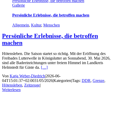
Persönliche Erlebnisse, die betroffen machen
Gallerie
Persönliche Erlebnisse, die betroffen machen
Allgemein
,
Kultur
,
Menschen
Persönliche Erlebnisse, die betroffen
machen
Hötensleben. Die Saison startet so richtig. Mit der Eröffnung des
Freibades Lutterwelle in Königslutter an Sonnabend, 30. Mai 2026,
sind alle Badeeinrichtungen unter freiem Himmel im Landkreis
Helmstedt für Gäste da.
[…]
Von
Katja Weber-Diedrich
|
2026-06-
04T15:01:37+02:00
31/05/2026
|
Kategorien
|
Tags:
DDR
,
Grenze
,
Hötensleben
,
Zeitzeuge
|
Weiterlesen