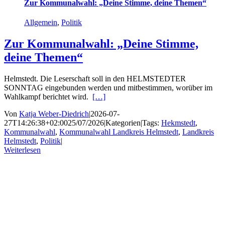
Zur Kommunalwahl: „Deine Stimme, deine Themen“
Allgemein
,
Politik
Zur Kommunalwahl: „Deine Stimme,
deine Themen“
Helmstedt. Die Leserschaft soll in den HELMSTEDTER
SONNTAG eingebunden werden und mitbestimmen, worüber im
Wahlkampf berichtet wird.
[…]
Von
Katja Weber-Diedrich
|
2026-07-
27T14:26:38+02:00
25/07/2026
|
Kategorien
|
Tags:
Hekmstedt
,
Kommunalwahl
,
Kommunalwahl Landkreis Helmstedt
,
Landkreis
Helmstedt
,
Politik
|
Weiterlesen