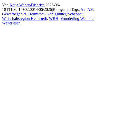
Von
Katja Weber-Diedrich
|
2026-06-
18T11:36:15+02:00
14/06/2026
|
Kategorien
|
Tags:
A2
,
A39
,
Gewerbegebiet
,
Helmstedt
,
Königslutter
,
Scheppau
,
Wirtschaftsregion Helmstedt
,
WRH
,
Wunderling Weilbier
|
Weiterlesen