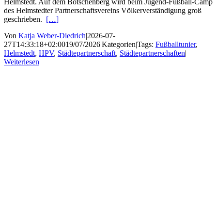
Helmstedt. Auf dem Bötschenberg wird beim Jugend-Fußball-Camp
des Helmstedter Partnerschaftsvereins Völkerverständigung groß
geschrieben.
[…]
Von
Katja Weber-Diedrich
|
2026-07-
27T14:33:18+02:00
19/07/2026
|
Kategorien
|
Tags:
Fußballtunier
,
Helmstedt
,
HPV
,
Städtepartnerschaft
,
Städtepartnerschaften
|
Weiterlesen