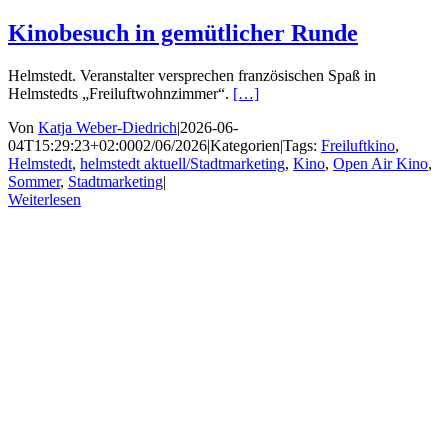
Kinobesuch in gemütlicher Runde
Helmstedt. Veranstalter versprechen französischen Spaß in
Helmstedts „Freiluftwohnzimmer“.
[…]
Von
Katja Weber-Diedrich
|
2026-06-
04T15:29:23+02:00
02/06/2026
|
Kategorien
|
Tags:
Freiluftkino
,
Helmstedt
,
helmstedt aktuell/Stadtmarketing
,
Kino
,
Open Air Kino
,
Sommer
,
Stadtmarketing
|
Weiterlesen