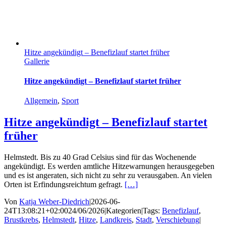
Hitze angekündigt – Benefizlauf startet früher
Gallerie
Hitze angekündigt – Benefizlauf startet früher
Allgemein
,
Sport
Hitze angekündigt – Benefizlauf startet
früher
Helmstedt. Bis zu 40 Grad Celsius sind für das Wochenende
angekündigt. Es werden amtliche Hitzewarnungen herausgegeben
und es ist angeraten, sich nicht zu sehr zu verausgaben. An vielen
Orten ist Erfindungsreichtum gefragt.
[…]
Von
Katja Weber-Diedrich
|
2026-06-
24T13:08:21+02:00
24/06/2026
|
Kategorien
|
Tags:
Benefizlauf
,
Brustkrebs
,
Helmstedt
,
Hitze
,
Landkreis
,
Stadt
,
Verschiebung
|