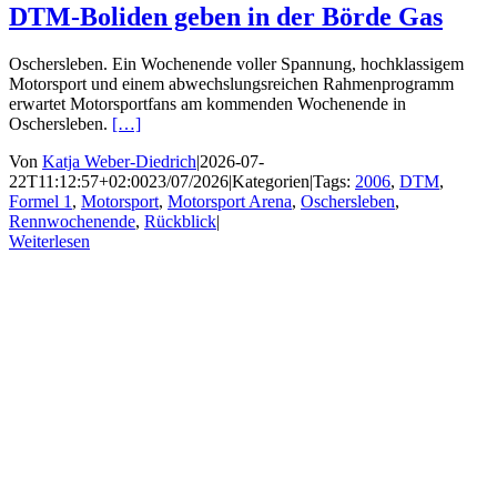
DTM-Boliden geben in der Börde Gas
Oschersleben. Ein Wochenende voller Spannung, hochklassigem
Motorsport und einem abwechslungsreichen Rahmenprogramm
erwartet Motorsportfans am kommenden Wochenende in
Oschersleben.
[…]
Von
Katja Weber-Diedrich
|
2026-07-
22T11:12:57+02:00
23/07/2026
|
Kategorien
|
Tags:
2006
,
DTM
,
Formel 1
,
Motorsport
,
Motorsport Arena
,
Oschersleben
,
Rennwochenende
,
Rückblick
|
Weiterlesen