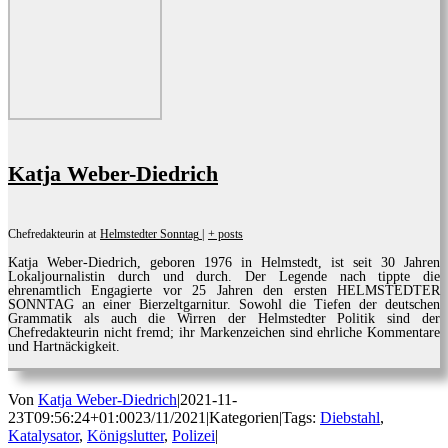
Katja Weber-Diedrich
Chefredakteurin
at
Helmstedter Sonntag
|
+ posts
Katja Weber-Diedrich, geboren 1976 in Helmstedt, ist seit 30 Jahren
Lokaljournalistin durch und durch. Der Legende nach tippte die
ehrenamtlich Engagierte vor 25 Jahren den ersten HELMSTEDTER
SONNTAG an einer Bierzeltgarnitur. Sowohl die Tiefen der deutschen
Grammatik als auch die Wirren der Helmstedter Politik sind der
Chefredakteurin nicht fremd; ihr Markenzeichen sind ehrliche Kommentare
und Hartnäckigkeit.
Von
Katja Weber-Diedrich
|
2021-11-
23T09:56:24+01:00
23/11/2021
|
Kategorien
|
Tags:
Diebstahl
,
Katalysator
,
Königslutter
,
Polizei
|