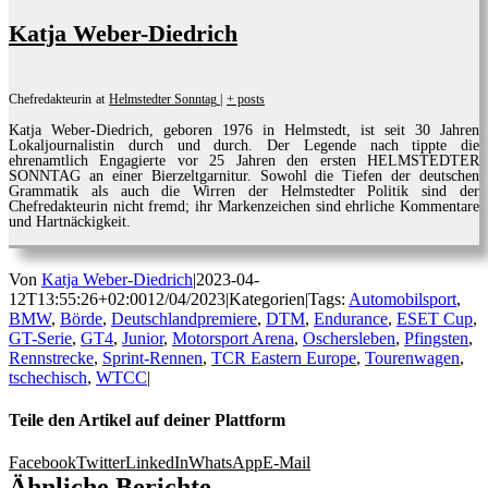
Katja Weber-Diedrich
Chefredakteurin
at
Helmstedter Sonntag
|
+ posts
Katja Weber-Diedrich, geboren 1976 in Helmstedt, ist seit 30 Jahren
Lokaljournalistin durch und durch. Der Legende nach tippte die
ehrenamtlich Engagierte vor 25 Jahren den ersten HELMSTEDTER
SONNTAG an einer Bierzeltgarnitur. Sowohl die Tiefen der deutschen
Grammatik als auch die Wirren der Helmstedter Politik sind der
Chefredakteurin nicht fremd; ihr Markenzeichen sind ehrliche Kommentare
und Hartnäckigkeit.
Von
Katja Weber-Diedrich
|
2023-04-
12T13:55:26+02:00
12/04/2023
|
Kategorien
|
Tags:
Automobilsport
,
BMW
,
Börde
,
Deutschlandpremiere
,
DTM
,
Endurance
,
ESET Cup
,
GT-Serie
,
GT4
,
Junior
,
Motorsport Arena
,
Oschersleben
,
Pfingsten
,
Rennstrecke
,
Sprint-Rennen
,
TCR Eastern Europe
,
Tourenwagen
,
tschechisch
,
WTCC
|
Teile den Artikel auf deiner Plattform
Facebook
Twitter
LinkedIn
WhatsApp
E-Mail
Ähnliche Berichte