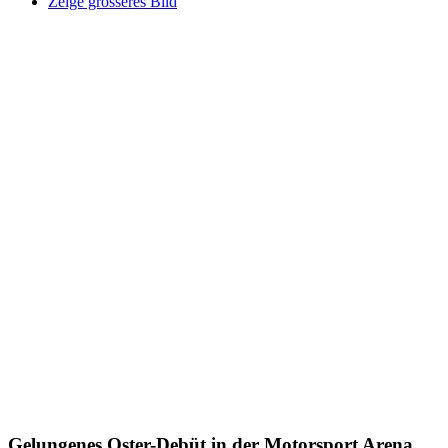
Zeige grösseres Bild
Gelungenes Oster-Debüt in der Motorsport Arena