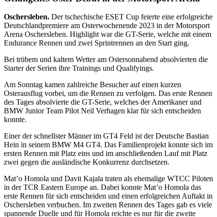
Oschersleben.
Der tschechische ESET Cup feierte eine erfolgreiche
Deutschlandpremiere am Osterwochenende 2023 in der Motorsport
Arena Oschersleben. Highlight war die GT-Serie, welche mit einem
Endurance Rennen und zwei Sprintrennen an den Start ging.
Bei trübem und kaltem Wetter am Ostersonnabend absolvierten die
Starter der Serien ihre Trainings und Qualifyings.
Am Sonntag kamen zahlreiche Besucher auf einen kurzen
Osterausflug vorbei, um die Rennen zu verfolgen. Das erste Rennen
des Tages absolvierte die GT-Serie, welches der Amerikaner und
BMW Junior Team Pilot Neil Verhagen klar für sich entscheiden
konnte.
Einer der schnellster Männer im GT4 Feld ist der Deutsche Bastian
Hein in seinem BMW M4 GT4. Das Familienprojekt konnte sich im
ersten Rennen mit Platz eins und im anschließenden Lauf mit Platz
zwei gegen die ausländische Konkurrenz durchsetzen.
Mat’o Homola und Davit Kajala traten als ehemalige WTCC Piloten
in der TCR Eastern Europe an. Dabei konnte Mat’o Homola das
erste Rennen für sich entscheiden und einen erfolgreichen Auftakt in
Oschersleben verbuchen. Im zweiten Rennen des Tages gab es viele
spannende Duelle und für Homola reichte es nur für die zweite