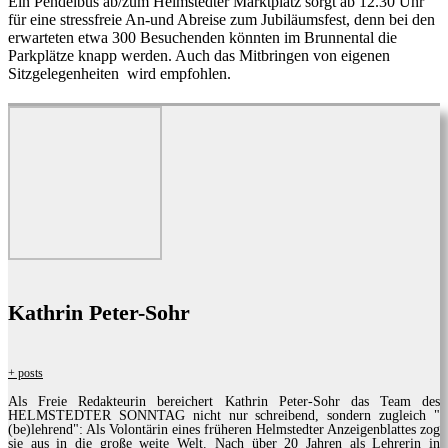
Ein Pendelbus ab/zum Helmstedter Marktplatz sorgt ab 12.30 Uhr
für eine stressfreie An-und Abreise zum Jubiläumsfest, denn bei den
erwarteten etwa 300 Besuchenden könnten im Brunnental die
Parkplätze knapp werden. Auch das Mitbringen von eigenen
Sitzgelegenheiten
wird empfohlen.
Kathrin Peter-Sohr
+ posts
Als Freie Redakteurin bereichert Kathrin Peter-Sohr das Team des
HELMSTEDTER SONNTAG nicht nur schreibend, sondern zugleich "
(be)lehrend": Als Volontärin eines früheren Helmstedter Anzeigenblattes zog
sie aus in die große weite Welt. Nach über 20 Jahren als Lehrerin in