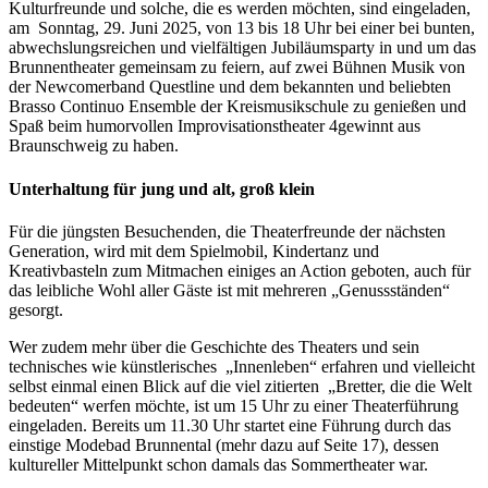
Kulturfreunde und solche, die es werden möchten, sind eingeladen,
am
Sonntag, 29. Juni 2025, von 13 bis 18 Uhr bei einer bei bunten,
abwechslungsreichen und vielfältigen Jubiläumsparty in und um das
Brunnentheater gemeinsam zu feiern, auf zwei Bühnen Musik von
der Newcomerband Questline und dem bekannten und beliebten
Brasso Continuo Ensemble der Kreismusikschule zu genießen und
Spaß beim humorvollen Improvisationstheater 4gewinnt aus
Braunschweig zu haben.
Unterhaltung für jung und alt, groß klein
Für die jüngsten Besuchenden, die Theaterfreunde der nächsten
Generation, wird mit dem Spielmobil, Kindertanz und
Kreativbasteln zum Mitmachen einiges an Action geboten, auch für
das leibliche Wohl aller Gäste ist mit mehreren „Genussständen“
gesorgt.
Wer zudem mehr über die Geschichte des Theaters und sein
technisches wie künstlerisches
„Innenleben“ erfahren und vielleicht
selbst einmal einen Blick auf die viel zitierten
„Bretter, die die Welt
bedeuten“ werfen möchte, ist um 15 Uhr zu einer Theaterführung
eingeladen. Bereits um 11.30 Uhr startet eine Führung durch das
einstige Modebad Brunnental (mehr dazu auf Seite 17), dessen
kultureller Mittelpunkt schon damals das Sommertheater war.