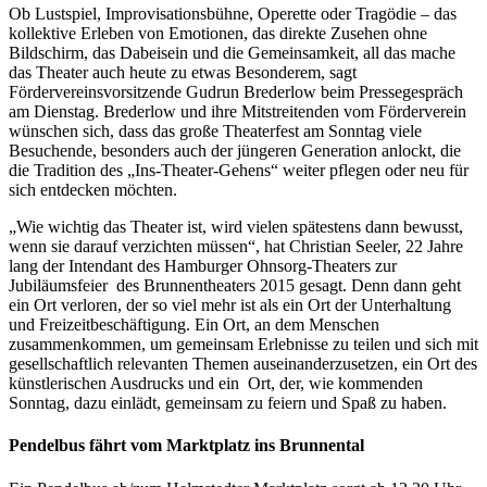
Ob Lustspiel, Improvisationsbühne, Operette oder Tragödie – das
kollektive Erleben von Emotionen, das direkte Zusehen ohne
Bildschirm, das Dabeisein und die Gemeinsamkeit, all das mache
das Theater auch heute zu etwas Besonderem, sagt
Fördervereinsvorsitzende Gudrun Brederlow beim Pressegespräch
am Dienstag. Brederlow und ihre Mitstreitenden vom Förderverein
wünschen sich, dass das große Theaterfest am Sonntag viele
Besuchende, besonders auch der jüngeren Generation anlockt, die
die Tradition des „Ins-Theater-Gehens“ weiter pflegen oder neu für
sich entdecken möchten.
„Wie wichtig das Theater ist, wird vielen spätestens dann bewusst,
wenn sie darauf verzichten müssen“, hat Christian Seeler, 22 Jahre
lang der Intendant des Hamburger Ohnsorg-Theaters zur
Jubiläumsfeier
des Brunnentheaters 2015 gesagt. Denn dann geht
ein Ort verloren, der so viel mehr ist als ein Ort der Unterhaltung
und Freizeitbeschäftigung. Ein Ort, an dem Menschen
zusammenkommen, um gemeinsam Erlebnisse zu teilen und sich mit
gesellschaftlich relevanten Themen auseinanderzusetzen, ein Ort des
künstlerischen Ausdrucks und ein
Ort, der, wie kommenden
Sonntag, dazu einlädt, gemeinsam zu feiern und Spaß zu haben.
Pendelbus fährt vom Marktplatz ins Brunnental