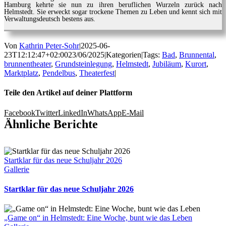
Hamburg kehrte sie nun zu ihren beruflichen Wurzeln zurück nach
Helmstedt. Sie erweckt sogar trockene Themen zu Leben und kennt sich mit
Verwaltungsdeutsch bestens aus.
Von
Kathrin Peter-Sohr
|
2025-06-
23T12:12:47+02:00
23/06/2025
|
Kategorien
|
Tags:
Bad
,
Brunnental
,
brunnentheater
,
Grundsteinlegung
,
Helmstedt
,
Jubiläum
,
Kurort
,
Marktplatz
,
Pendelbus
,
Theaterfest
|
Teile den Artikel auf deiner Plattform
Facebook
Twitter
LinkedIn
WhatsApp
E-Mail
Ähnliche Berichte
Startklar für das neue Schuljahr 2026
Gallerie
Startklar für das neue Schuljahr 2026
„Game on“ in Helmstedt: Eine Woche, bunt wie das Leben