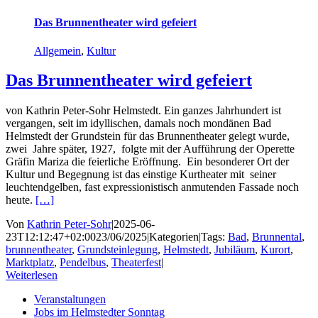
Das Brunnentheater wird gefeiert
Allgemein
,
Kultur
Das Brunnentheater wird gefeiert
von Kathrin Peter-Sohr Helmstedt. Ein ganzes Jahrhundert ist
vergangen, seit im idyllischen, damals noch mondänen Bad
Helmstedt der Grundstein für das Brunnentheater gelegt wurde,
zwei Jahre später, 1927, folgte mit der Aufführung der Operette
Gräfin Mariza die feierliche Eröffnung. Ein besonderer Ort der
Kultur und Begegnung ist das einstige Kurtheater mit seiner
leuchtendgelben, fast expressionistisch anmutenden Fassade noch
heute.
[…]
Von
Kathrin Peter-Sohr
|
2025-06-
23T12:12:47+02:00
23/06/2025
|
Kategorien
|
Tags:
Bad
,
Brunnental
,
brunnentheater
,
Grundsteinlegung
,
Helmstedt
,
Jubiläum
,
Kurort
,
Marktplatz
,
Pendelbus
,
Theaterfest
|
Weiterlesen
Veranstaltungen
Jobs im Helmstedter Sonntag