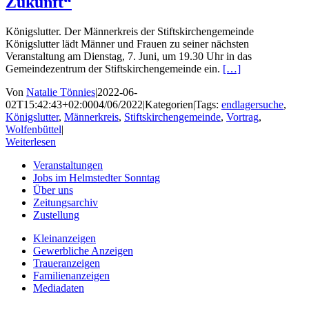
Zukunft“
Königslutter. Der Männerkreis der Stiftskirchengemeinde
Königslutter lädt Männer und Frauen zu seiner nächsten
Veranstaltung am Dienstag, 7. Juni, um 19.30 Uhr in das
Gemeindezentrum der Stiftskirchengemeinde ein.
[…]
Von
Natalie Tönnies
|
2022-06-
02T15:42:43+02:00
04/06/2022
|
Kategorien
|
Tags:
endlagersuche
,
Königslutter
,
Männerkreis
,
Stiftskirchengemeinde
,
Vortrag
,
Wolfenbüttel
|
Weiterlesen
Veranstaltungen
Jobs im Helmstedter Sonntag
Über uns
Zeitungsarchiv
Zustellung
Kleinanzeigen
Gewerbliche Anzeigen
Traueranzeigen
Familienanzeigen
Mediadaten