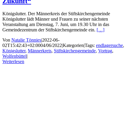
Zukunft“
Königslutter. Der Männerkreis der Stiftskirchengemeinde
Königslutter lädt Männer und Frauen zu seiner nächsten
Veranstaltung am Dienstag, 7. Juni, um 19.30 Uhr in das
Gemeindezentrum der Stiftskirchengemeinde ein.
[…]
Von
Natalie Tönnies
|
2022-06-
02T15:42:43+02:00
04/06/2022
|
Kategorien
|
Tags:
endlagersuche
,
Königslutter
,
Männerkreis
,
Stiftskirchengemeinde
,
Vortrag
,
Wolfenbüttel
|
Weiterlesen