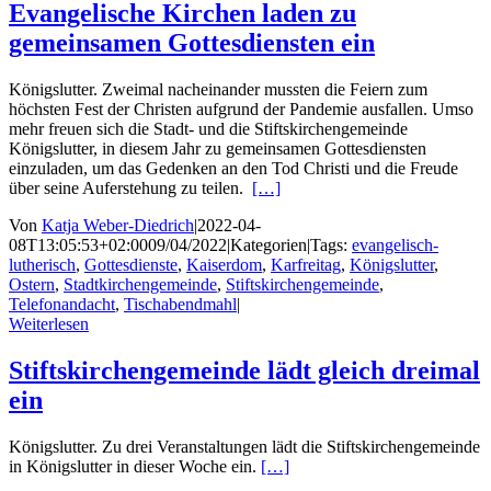
Evangelische Kirchen laden zu
gemeinsamen Gottesdiensten ein
Königslutter. Zweimal nacheinander mussten die Feiern zum
höchsten Fest der Christen aufgrund der Pandemie ausfallen. Umso
mehr freuen sich die Stadt- und die Stiftskirchengemeinde
Königslutter, in diesem Jahr zu gemeinsamen Gottesdiensten
einzuladen, um das Gedenken an den Tod Christi und die Freude
über seine Auferstehung zu teilen.
[…]
Von
Katja Weber-Diedrich
|
2022-04-
08T13:05:53+02:00
09/04/2022
|
Kategorien
|
Tags:
evangelisch-
lutherisch
,
Gottesdienste
,
Kaiserdom
,
Karfreitag
,
Königslutter
,
Ostern
,
Stadtkirchengemeinde
,
Stiftskirchengemeinde
,
Telefonandacht
,
Tischabendmahl
|
Weiterlesen
Stiftskirchengemeinde lädt gleich dreimal
ein
Königslutter. Zu drei Veranstaltungen lädt die Stiftskirchengemeinde
in Königslutter in dieser Woche ein.
[…]