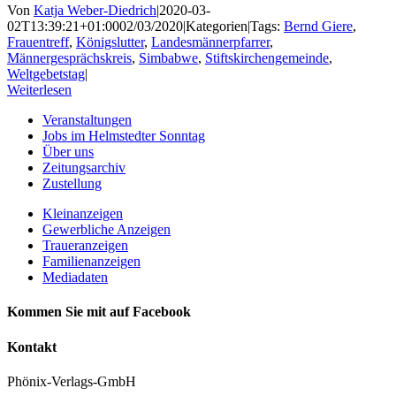
Von
Katja Weber-Diedrich
|
2020-03-
02T13:39:21+01:00
02/03/2020
|
Kategorien
|
Tags:
Bernd Giere
,
Frauentreff
,
Königslutter
,
Landesmännerpfarrer
,
Männergesprächskreis
,
Simbabwe
,
Stiftskirchengemeinde
,
Weltgebetstag
|
Weiterlesen
Veranstaltungen
Jobs im Helmstedter Sonntag
Über uns
Zeitungsarchiv
Zustellung
Kleinanzeigen
Gewerbliche Anzeigen
Traueranzeigen
Familienanzeigen
Mediadaten
Kommen Sie mit auf Facebook
Kontakt
Phönix-Verlags-GmbH