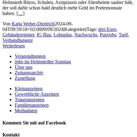
Helmstedt Büros, Schulen, Arztpraxen oder Altenheime sauber hält,
der soll dafür schon bald deutlich mehr Geld im Portemonnaie
haben.
[…]
Von
Katja Weber-Diedrich
|
2024-09-
04T09:59:18+02:00
09/09/2024
|
Kategorien
|
Tags:
drei Euro
,
Gebäudereiniger
,
IG Bau
,
Lohnplus
,
Nachwuchs
,
Putzjobs
,
Tarif
,
Verhandlungen
|
Weiterlesen
Veranstaltungen
Jobs im Helmstedter Sonntag
Über uns
Zeitungsarchiv
Zustellung
Kleinanzeigen
Gewerbliche Anzeigen
Traueranzeigen
Familienanzeigen
Mediadaten
Kommen Sie mit auf Facebook
Kontakt