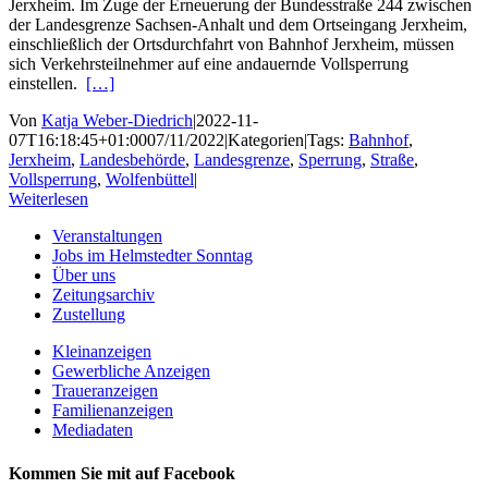
Jerxheim. Im Zuge der Erneuerung der Bundesstraße 244 zwischen
der Landesgrenze Sachsen-Anhalt und dem Ortseingang Jerxheim,
einschließlich der Ortsdurchfahrt von Bahnhof Jerxheim, müssen
sich Verkehrsteilnehmer auf eine andauernde Vollsperrung
einstellen.
[…]
Von
Katja Weber-Diedrich
|
2022-11-
07T16:18:45+01:00
07/11/2022
|
Kategorien
|
Tags:
Bahnhof
,
Jerxheim
,
Landesbehörde
,
Landesgrenze
,
Sperrung
,
Straße
,
Vollsperrung
,
Wolfenbüttel
|
Weiterlesen
Veranstaltungen
Jobs im Helmstedter Sonntag
Über uns
Zeitungsarchiv
Zustellung
Kleinanzeigen
Gewerbliche Anzeigen
Traueranzeigen
Familienanzeigen
Mediadaten
Kommen Sie mit auf Facebook