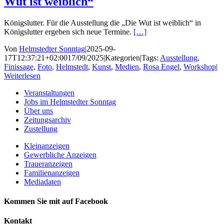
Wut ist weiblich“
Königslutter. Für die Ausstellung die „Die Wut ist weiblich“ in
Königslutter ergeben sich neue Termine.
[…]
Von
Helmstedter Sonntag
|
2025-09-
17T12:37:21+02:00
17/09/2025
|
Kategorien
|
Tags:
Ausstellung
,
Finissage
,
Foto
,
Helmstedt
,
Kunst
,
Medien
,
Rosa Engel
,
Workshop
|
Weiterlesen
Veranstaltungen
Jobs im Helmstedter Sonntag
Über uns
Zeitungsarchiv
Zustellung
Kleinanzeigen
Gewerbliche Anzeigen
Traueranzeigen
Familienanzeigen
Mediadaten
Kommen Sie mit auf Facebook
Kontakt