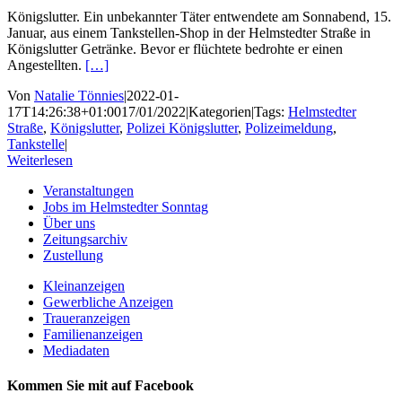
Königslutter. Ein unbekannter Täter entwendete am Sonnabend, 15.
Januar, aus einem Tankstellen-Shop in der Helmstedter Straße in
Königslutter Getränke. Bevor er flüchtete bedrohte er einen
Angestellten.
[…]
Von
Natalie Tönnies
|
2022-01-
17T14:26:38+01:00
17/01/2022
|
Kategorien
|
Tags:
Helmstedter
Straße
,
Königslutter
,
Polizei Königslutter
,
Polizeimeldung
,
Tankstelle
|
Weiterlesen
Veranstaltungen
Jobs im Helmstedter Sonntag
Über uns
Zeitungsarchiv
Zustellung
Kleinanzeigen
Gewerbliche Anzeigen
Traueranzeigen
Familienanzeigen
Mediadaten
Kommen Sie mit auf Facebook