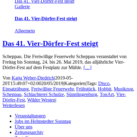
Das 41. Vier-Dörfer-Fest steigt
Gallerie
Das 41. Vier-Dörfer-Fest steigt
Allgemein
Das 41. Vier-Dörfer-Fest steigt
Scheppau. Die Freiwillige Feuerwehr Scheppau veranstaltet von
Freitag bis Sonntag, 24. bis 26. Mai 2019, das alljährliche Vier-
Dörfer-Fest auf dem Festplatz zur Mühle.
[…]
Von
Katja Weber-Diedrich
|
2019-05-
20T15:49:07+02:00
20/05/2019
|
Kategorien
|
Tags:
Disco
,
Einsatzübung
,
Freiwillige Feuerwehr
,
Frühstück
,
Hobbit
,
Musikzug
,
Scheppau
,
Schlachterei Schulze
,
Süpplingenburg
,
TonArt
,
Vier-
Dörfer-Fest
,
Wilder Westen
|
Weiterlesen
Veranstaltungen
Jobs im Helmstedter Sonntag
Über uns
Zeitungsarchiv