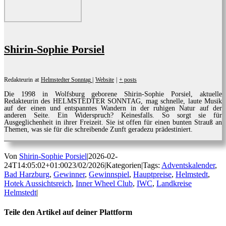
Shirin-Sophie Porsiel
Redakteurin
at
Helmstedter Sonntag
|
Website
|
+ posts
Die 1998 in Wolfsburg geborene Shirin-Sophie Porsiel, aktuelle
Redakteurin des HELMSTEDTER SONNTAG, mag schnelle, laute Musik
auf der einen und entspanntes Wandern in der ruhigen Natur auf der
anderen Seite. Ein Widerspruch? Keinesfalls. So sorgt sie für
Ausgeglichenheit in ihrer Freizeit. Sie ist offen für einen bunten Strauß an
Themen, was sie für die schreibende Zunft geradezu prädestiniert.
Von
Shirin-Sophie Porsiel
|
2026-02-
24T14:05:02+01:00
23/02/2026
|
Kategorien
|
Tags:
Adventskalender
,
Bad Harzburg
,
Gewinner
,
Gewinnspiel
,
Hauptpreise
,
Helmstedt
,
Hotek Aussichtsreich
,
Inner Wheel Club
,
IWC
,
Landkreise
Helmstedt
|
Teile den Artikel auf deiner Plattform