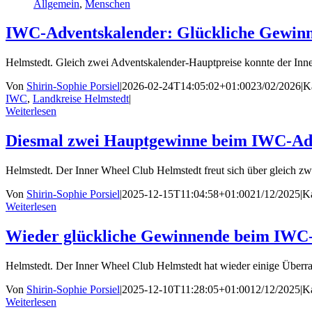
Allgemein
,
Menschen
IWC-Adventskalender: Glückliche Gewin
Helmstedt. Gleich zwei Adventskalender-Hauptpreise konnte der In
Von
Shirin-Sophie Porsiel
|
2026-02-24T14:05:02+01:00
23/02/2026
|
K
IWC
,
Landkreise Helmstedt
|
Weiterlesen
Diesmal zwei Hauptgewinne beim IWC-Ad
Helmstedt. Der Inner Wheel Club Helmstedt freut sich über gleic
Von
Shirin-Sophie Porsiel
|
2025-12-15T11:04:58+01:00
21/12/2025
|
Ka
Weiterlesen
Wieder glückliche Gewinnende beim IWC
Helmstedt. Der Inner Wheel Club Helmstedt hat wieder einige Üb
Von
Shirin-Sophie Porsiel
|
2025-12-10T11:28:05+01:00
12/12/2025
|
Ka
Weiterlesen