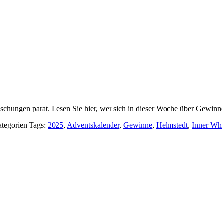
schungen parat. Lesen Sie hier, wer sich in dieser Woche über Gewinn
tegorien
|
Tags:
2025
,
Adventskalender
,
Gewinne
,
Helmstedt
,
Inner Wh