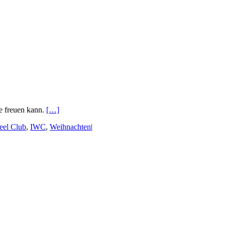
e freuen kann.
[…]
eel Club
,
IWC
,
Weihnachten
|