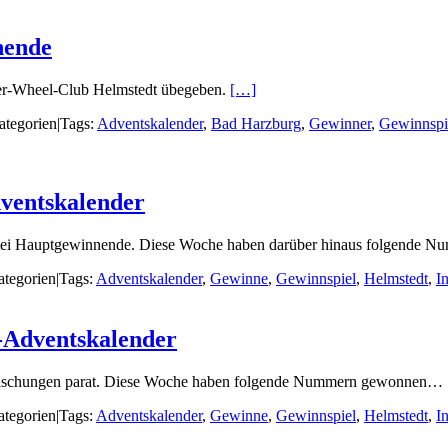
nende
ner-Wheel-Club Helmstedt übegeben.
[…]
ategorien
|
Tags:
Adventskalender
,
Bad Harzburg
,
Gewinner
,
Gewinnspi
ventskalender
h zwei Hauptgewinnende. Diese Woche haben darüber hinaus folgende
tegorien
|
Tags:
Adventskalender
,
Gewinne
,
Gewinnspiel
,
Helmstedt
,
I
-Adventskalender
erraschungen parat. Diese Woche haben folgende Nummern gewonnen…
tegorien
|
Tags:
Adventskalender
,
Gewinne
,
Gewinnspiel
,
Helmstedt
,
I