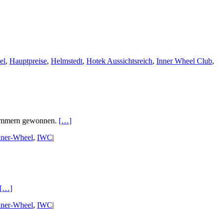
el
,
Hauptpreise
,
Helmstedt
,
Hotek Aussichtsreich
,
Inner Wheel Club
,
 Nummern gewonnen.
[…]
nner-Wheel
,
IWC
|
[…]
nner-Wheel
,
IWC
|