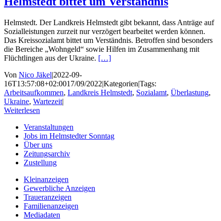
Helmstedt bittet um Verständnis
Helmstedt. Der Landkreis Helmstedt gibt bekannt, dass Anträge auf
Sozialleistungen zurzeit nur verzögert bearbeitet werden können.
Das Kreissozialamt bittet um Verständnis. Betroffen sind besonders
die Bereiche „Wohngeld“ sowie Hilfen im Zusammenhang mit
Flüchtlingen aus der Ukraine.
[…]
Von
Nico Jäkel
|
2022-09-
16T13:57:08+02:00
17/09/2022
|
Kategorien
|
Tags:
Arbeitsaufkommen
,
Landkreis Helmstedt
,
Sozialamt
,
Überlastung
,
Ukraine
,
Wartezeit
|
Weiterlesen
Veranstaltungen
Jobs im Helmstedter Sonntag
Über uns
Zeitungsarchiv
Zustellung
Kleinanzeigen
Gewerbliche Anzeigen
Traueranzeigen
Familienanzeigen
Mediadaten