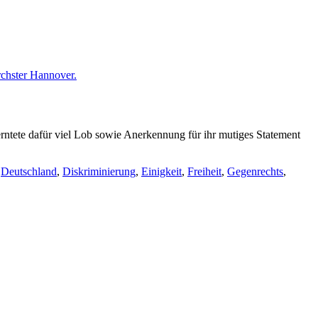
tete dafür viel Lob sowie Anerkennung für ihr mutiges Statement
,
Deutschland
,
Diskriminierung
,
Einigkeit
,
Freiheit
,
Gegenrechts
,