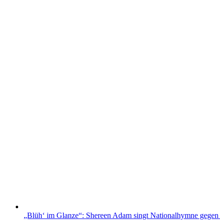
„Blüh‘ im Glanze“: Shereen Adam singt Nationalhymne gegen