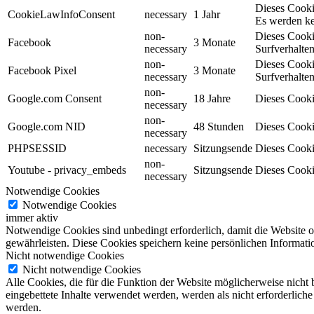
Dieses Cooki
CookieLawInfoConsent
necessary
1 Jahr
Es werden ke
non-
Dieses Cooki
Facebook
3 Monate
necessary
Surfverhalten
non-
Dieses Cooki
Facebook Pixel
3 Monate
necessary
Surfverhalten
non-
Google.com Consent
18 Jahre
Dieses Cooki
necessary
non-
Google.com NID
48 Stunden
Dieses Cooki
necessary
PHPSESSID
necessary
Sitzungsende
Dieses Cooki
non-
Youtube - privacy_embeds
Sitzungsende
Dieses Cooki
necessary
Notwendige Cookies
Notwendige Cookies
immer aktiv
Notwendige Cookies sind unbedingt erforderlich, damit die Website 
gewährleisten. Diese Cookies speichern keine persönlichen Informati
Nicht notwendige Cookies
Nicht notwendige Cookies
Alle Cookies, die für die Funktion der Website möglicherweise nicht
eingebettete Inhalte verwendet werden, werden als nicht erforderlich
werden.