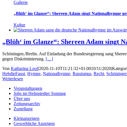
Gallerie
„Blüh‘ im Glanze“: Shereen Adam singt Nationalhymne ge
Kultur
„Blüh‘ im Glanze“: Shereen Adam singt N
Schöningen./Berlin. Auf Einladung der Bundesregierung sang Sheree
gegen Diskriminierung.
[…]
Von
Katharina Loof
|
2020-11-10T11:21:32+01:00
10/11/2020
|
Kategor
HebdieFaust
,
Hymne
,
Nationalhymne
,
Rassismus
,
Recht
,
Schöninger
Weiterlesen
Veranstaltungen
Jobs im Helmstedter Sonntag
Über uns
Zeitungsarchiv
Zustellung
Kleinanzeigen
Gewerbliche Anzeigen