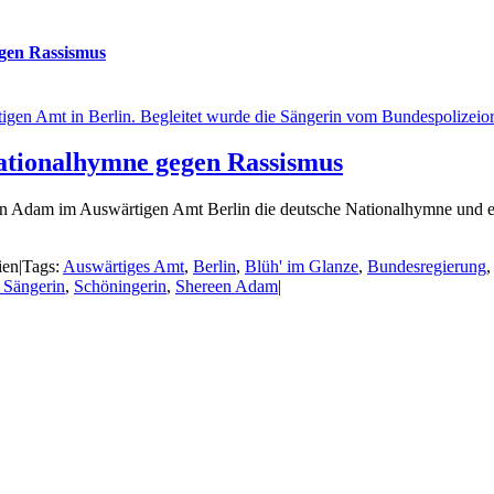
gen Rassismus
ationalhymne gegen Rassismus
n Adam im Auswärtigen Amt Berlin die deutsche Nationalhymne und ern
ien
|
Tags:
Auswärtiges Amt
,
Berlin
,
Blüh' im Glanze
,
Bundesregierung
 Sängerin
,
Schöningerin
,
Shereen Adam
|