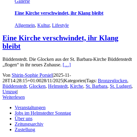
Gallerie
Eine Kirche verschwindet, ihr Klang bleibt
Allgemein
,
Kultur
,
Lifestyle
Eine Kirche verschwindet, ihr Klang
bleibt
Büddenstedt. Die Glocken aus der St. Barbara-Kirche Büddenstedt
„flogen“ in ihr neues Zuhause.
[…]
Von
Shirin-Sophie Porsiel
|
2025-11-
28T14:28:15+01:00
28/11/2025
|
Kategorien
|
Tags:
Bronzeglocken
,
Büddenstedt
,
Glocken
,
Helmstedt
,
Kirche
,
St. Barbara
,
St. Ludgeri
,
Umzug
|
Weiterlesen
Veranstaltungen
Jobs im Helmstedter Sonntag
Über uns
Zeitungsarchiv
Zustellung