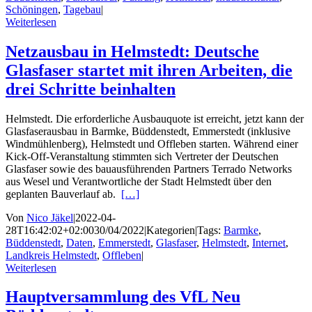
Schöningen
,
Tagebau
|
Weiterlesen
Netzausbau in Helmstedt: Deutsche
Glasfaser startet mit ihren Arbeiten, die
drei Schritte beinhalten
Helmstedt. Die erforderliche Ausbauquote ist erreicht, jetzt kann der
Glasfaserausbau in Barmke, Büddenstedt, Emmerstedt (inklusive
Windmühlenberg), Helmstedt und Offleben starten. Während einer
Kick-Off-Veranstaltung stimmten sich Vertreter der Deutschen
Glasfaser sowie des bauausführenden Partners Terrado Networks
aus Wesel und Verantwortliche der Stadt Helmstedt über den
geplanten Bauverlauf ab.
[…]
Von
Nico Jäkel
|
2022-04-
28T16:42:02+02:00
30/04/2022
|
Kategorien
|
Tags:
Barmke
,
Büddenstedt
,
Daten
,
Emmerstedt
,
Glasfaser
,
Helmstedt
,
Internet
,
Landkreis Helmstedt
,
Offleben
|
Weiterlesen
Hauptversammlung des VfL Neu