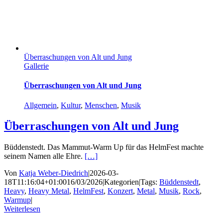
Überraschungen von Alt und Jung
Gallerie
Überraschungen von Alt und Jung
Allgemein
,
Kultur
,
Menschen
,
Musik
Überraschungen von Alt und Jung
Büddenstedt. Das Mammut-Warm Up für das HelmFest machte
seinem Namen alle Ehre.
[…]
Von
Katja Weber-Diedrich
|
2026-03-
18T11:16:04+01:00
16/03/2026
|
Kategorien
|
Tags:
Büddenstedt
,
Heavy
,
Heavy Metal
,
HelmFest
,
Konzert
,
Metal
,
Musik
,
Rock
,
Warmup
|
Weiterlesen