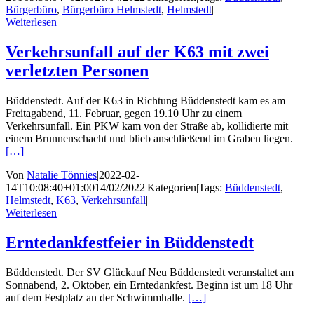
Bürgerbüro
,
Bürgerbüro Helmstedt
,
Helmstedt
|
Weiterlesen
Verkehrsunfall auf der K63 mit zwei
verletzten Personen
Büddenstedt. Auf der K63 in Richtung Büddenstedt kam es am
Freitagabend, 11. Februar, gegen 19.10 Uhr zu einem
Verkehrsunfall. Ein PKW kam von der Straße ab, kollidierte mit
einem Brunnenschacht und blieb anschließend im Graben liegen.
[…]
Von
Natalie Tönnies
|
2022-02-
14T10:08:40+01:00
14/02/2022
|
Kategorien
|
Tags:
Büddenstedt
,
Helmstedt
,
K63
,
Verkehrsunfall
|
Weiterlesen
Erntedankfestfeier in Büddenstedt
Büddenstedt. Der SV Glückauf Neu Büddenstedt veranstaltet am
Sonnabend, 2. Oktober, ein Erntedankfest. Beginn ist um 18 Uhr
auf dem Festplatz an der Schwimmhalle.
[…]