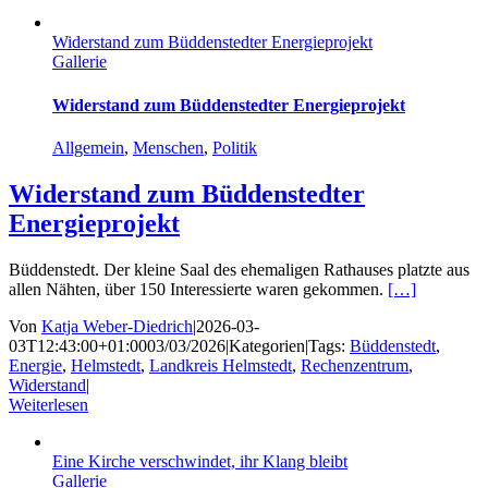
Widerstand zum Büddenstedter Energieprojekt
Gallerie
Widerstand zum Büddenstedter Energieprojekt
Allgemein
,
Menschen
,
Politik
Widerstand zum Büddenstedter
Energieprojekt
Büddenstedt. Der kleine Saal des ehemaligen Rathauses platzte aus
allen Nähten, über 150 Interessierte waren gekommen.
[…]
Von
Katja Weber-Diedrich
|
2026-03-
03T12:43:00+01:00
03/03/2026
|
Kategorien
|
Tags:
Büddenstedt
,
Energie
,
Helmstedt
,
Landkreis Helmstedt
,
Rechenzentrum
,
Widerstand
|
Weiterlesen
Eine Kirche verschwindet, ihr Klang bleibt
Gallerie