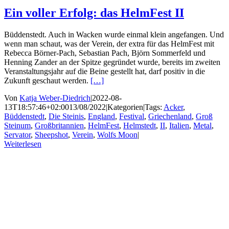
Ein voller Erfolg: das HelmFest II
Büddenstedt. Auch in Wacken wurde einmal klein angefangen. Und
wenn man schaut, was der Verein, der extra für das HelmFest mit
Rebecca Börner-Pach, Sebastian Pach, Björn Sommerfeld und
Henning Zander an der Spitze gegründet wurde, bereits im zweiten
Veranstaltungsjahr auf die Beine gestellt hat, darf positiv in die
Zukunft geschaut werden.
[…]
Von
Katja Weber-Diedrich
|
2022-08-
13T18:57:46+02:00
13/08/2022
|
Kategorien
|
Tags:
Acker
,
Büddenstedt
,
Die Steinis
,
England
,
Festival
,
Griechenland
,
Groß
Steinum
,
Großbritannien
,
HelmFest
,
Helmstedt
,
II
,
Italien
,
Metal
,
Servator
,
Sheepshot
,
Verein
,
Wolfs Moon
|
Weiterlesen