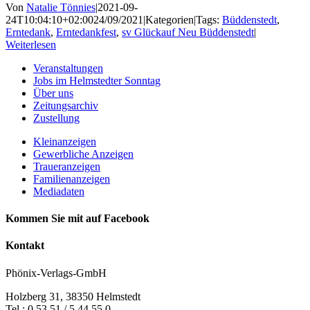
Von
Natalie Tönnies
|
2021-09-
24T10:04:10+02:00
24/09/2021
|
Kategorien
|
Tags:
Büddenstedt
,
Erntedank
,
Erntedankfest
,
sv Glückauf Neu Büddenstedt
|
Weiterlesen
Veranstaltungen
Jobs im Helmstedter Sonntag
Über uns
Zeitungsarchiv
Zustellung
Kleinanzeigen
Gewerbliche Anzeigen
Traueranzeigen
Familienanzeigen
Mediadaten
Kommen Sie mit auf Facebook
Kontakt
Phönix-Verlags-GmbH
Holzberg 31, 38350 Helmstedt
Tel.: 0 53 51 / 5 44 55 0