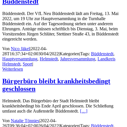
Büddenstedt
Büddenstedt. Der VfL Neu Büddenstedt lädt am Freitag, 13. Mai
2022, um 19 Uhr zur Hauptversammlung in die Turnhalle
Büddenstedt ein. Auf der Tagesordnung stehen unter anderem
Ehrungen. Anträge müssen schriftlich bis Dienstag, 3. Mai, beim
Vorsitzenden Jürgen Schlüter, Stettiner Straße 43, in Büddenstedt
eingereicht werden.
Von
Nico Jäkel
|
2022-04-
28T16:37:34+02:00
30/04/2022
|
Kategorien
|
Tags:
Büddenstedt
,
Hauptversammlung
,
Helmstedt
,
Jahresversammlung
,
Landkreis
Helmstedt
,
Sport
|
Weiterlesen
Bürgerbüro bleibt krankheitsbedingt
geschlossen
Helmstedt. Das Bürgerbüro der Stadt Helmstedt bleibt
krankheitsbedingt bis Ende April geschlossen. Die Schließung
umfasst auch die Außenstelle Büddenstedt.
[…]
Von
Natalie Tönnies
|
2022-04-
26T09:36:04+02:00
26/04/2022
|
Kategorien
|
Tags:
Büddenstedt
,