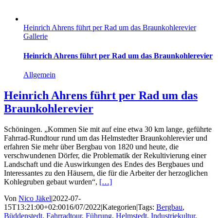
Heinrich Ahrens führt per Rad um das Braunkohlerevier
Gallerie
Heinrich Ahrens führt per Rad um das Braunkohlerevier
Allgemein
Heinrich Ahrens führt per Rad um das
Braunkohlerevier
Schöningen. „Kommen Sie mit auf eine etwa 30 km lange, geführte
Fahrrad-Rundtour rund um das Helmstedter Braunkohlerevier und
erfahren Sie mehr über Bergbau von 1820 und heute, die
verschwundenen Dörfer, die Problematik der Rekultivierung einer
Landschaft und die Auswirkungen des Endes des Bergbaues und
Interessantes zu den Häusern, die für die Arbeiter der herzoglichen
Kohlegruben gebaut wurden“,
[…]
Von
Nico Jäkel
|
2022-07-
15T13:21:00+02:00
16/07/2022
|
Kategorien
|
Tags:
Bergbau
,
Büddenstedt
,
Fahrradtour
,
Führung
,
Helmstedt
,
Industriekultur
,