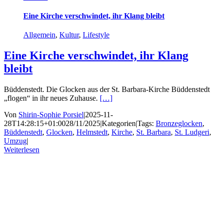
Eine Kirche verschwindet, ihr Klang bleibt
Allgemein
,
Kultur
,
Lifestyle
Eine Kirche verschwindet, ihr Klang
bleibt
Büddenstedt. Die Glocken aus der St. Barbara-Kirche Büddenstedt
„flogen“ in ihr neues Zuhause.
[…]
Von
Shirin-Sophie Porsiel
|
2025-11-
28T14:28:15+01:00
28/11/2025
|
Kategorien
|
Tags:
Bronzeglocken
,
Büddenstedt
,
Glocken
,
Helmstedt
,
Kirche
,
St. Barbara
,
St. Ludgeri
,
Umzug
|
Weiterlesen