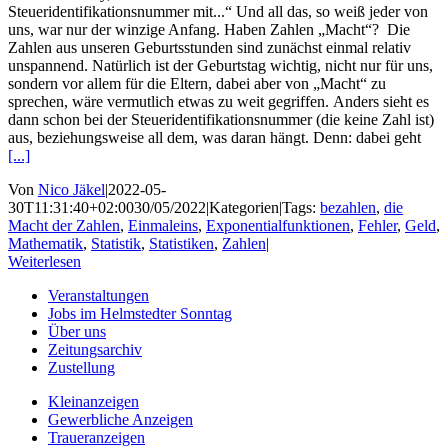
Steueridentifikationsnummer mit...“ Und all das, so weiß jeder von
uns, war nur der winzige Anfang. Haben Zahlen „Macht“? Die
Zahlen aus unseren Geburtsstunden sind zunächst einmal relativ
unspannend. Natürlich ist der Geburtstag wichtig, nicht nur für uns,
sondern vor allem für die Eltern, dabei aber von „Macht“ zu
sprechen, wäre vermutlich etwas zu weit gegriffen. Anders sieht es
dann schon bei der Steueridentifikationsnummer (die keine Zahl ist)
aus, beziehungsweise all dem, was daran hängt. Denn: dabei geht
[...]
Von
Nico Jäkel
|
2022-05-
30T11:31:40+02:00
30/05/2022
|
Kategorien
|
Tags:
bezahlen
,
die
Macht der Zahlen
,
Einmaleins
,
Exponentialfunktionen
,
Fehler
,
Geld
,
Mathematik
,
Statistik
,
Statistiken
,
Zahlen
|
Weiterlesen
Veranstaltungen
Jobs im Helmstedter Sonntag
Über uns
Zeitungsarchiv
Zustellung
Kleinanzeigen
Gewerbliche Anzeigen
Traueranzeigen