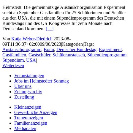
Helmstedt. Die gemeinnützige Austauschorganisation Experiment
sucht ab September Gastfamilien für 25 Schülerinnen und Schüler
aus den USA, die mit einem Stipendienprogramm des Deutschen
Bundestags und des US-Kongresses für zehn Monate nach
Deutschland kommen.
[…]
Von
Katja Weber-Diedrich
|
2023-08-
09T11:36:37+02:00
09/08/2023
|
Kategorien
|
Tags:
Austauschprogramm
,
Bonn
,
Deutscher Bundestag
,
Experiiment
,
Gastfamilien
,
Gastschüler
,
Schüleraustausch
,
Stipendienprogramm
,
Stipendium
,
USA
|
Weiterlesen
Veranstaltungen
Jobs im Helmstedter Sonntag
Über uns
Zeitungsarchiv
Zustellung
Kleinanzeigen
Gewerbliche Anzeigen
Traueranzeigen
Familienanzeigen
Mediadaten