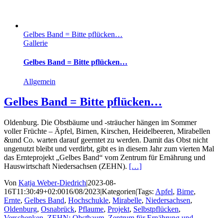
Gelbes Band = Bitte pflücken…
Gallerie
Gelbes Band = Bitte pflücken…
Allgemein
Gelbes Band = Bitte pflücken…
Oldenburg. Die Obstbäume und -sträucher hängen im Sommer
voller Früchte – Äpfel, Birnen, Kirschen, Heidelbeeren, Mirabellen
&und Co. warten darauf geerntet zu werden. Damit das Obst nicht
ungenutzt bleibt und verdirbt, gibt es in diesem Jahr zum vierten Mal
das Ernteprojekt „Gelbes Band“ vom Zentrum für Ernährung und
Hauswirtschaft Niedersachsen (ZEHN).
[…]
Von
Katja Weber-Diedrich
|
2023-08-
16T11:30:49+02:00
16/08/2023
|
Kategorien
|
Tags:
Apfel
,
Birne
,
Ernte
,
Gelbes Band
,
Hochschukle
,
Mirabelle
,
Niedersachsen
,
Oldenburg
,
Osnabrück
,
Pflaume
,
Projekt
,
Selbstpflücken
,
Verschenken
,
ZEHN; Obstbaum
,
Zentrum für Ernährung und