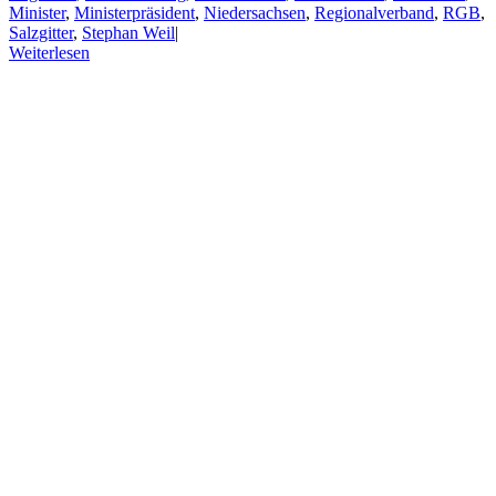
Minister
,
Ministerpräsident
,
Niedersachsen
,
Regionalverband
,
RGB
,
Salzgitter
,
Stephan Weil
|
Weiterlesen