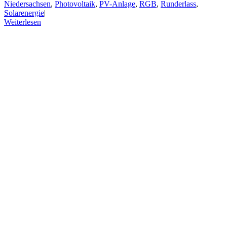
Niedersachsen
,
Photovoltaik
,
PV-Anlage
,
RGB
,
Runderlass
,
Solarenergie
|
Weiterlesen