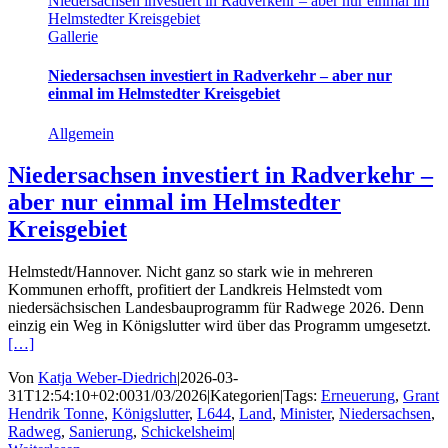
Niedersachsen investiert in Radverkehr – aber nur einmal im
Helmstedter Kreisgebiet
Gallerie
Niedersachsen investiert in Radverkehr – aber nur
einmal im Helmstedter Kreisgebiet
Allgemein
Niedersachsen investiert in Radverkehr –
aber nur einmal im Helmstedter
Kreisgebiet
Helmstedt/Hannover. Nicht ganz so stark wie in mehreren
Kommunen erhofft, profitiert der Landkreis Helmstedt vom
niedersächsischen Landesbauprogramm für Radwege 2026. Denn
einzig ein Weg in Königslutter wird über das Programm umgesetzt.
[…]
Von
Katja Weber-Diedrich
|
2026-03-
31T12:54:10+02:00
31/03/2026
|
Kategorien
|
Tags:
Erneuerung
,
Grant
Hendrik Tonne
,
Königslutter
,
L644
,
Land
,
Minister
,
Niedersachsen
,
Radweg
,
Sanierung
,
Schickelsheim
|