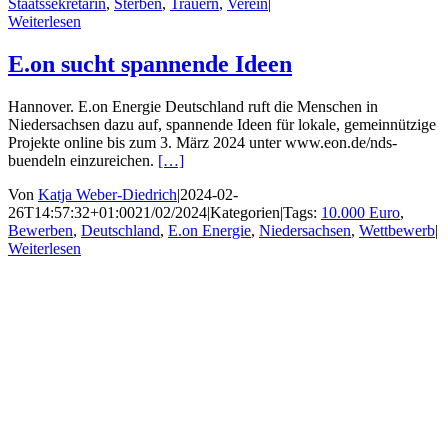
Staatssekretärin
,
Sterben
,
Trauern
,
Verein
|
Weiterlesen
E.on sucht spannende Ideen
Hannover. E.on Energie Deutschland ruft die Menschen in
Niedersachsen dazu auf, spannende Ideen für lokale, gemeinnützige
Projekte online bis zum 3. März 2024 unter www.eon.de/nds-
buendeln einzureichen.
[…]
Von
Katja Weber-Diedrich
|
2024-02-
26T14:57:32+01:00
21/02/2024
|
Kategorien
|
Tags:
10.000 Euro
,
Bewerben
,
Deutschland
,
E.on Energie
,
Niedersachsen
,
Wettbewerb
|
Weiterlesen