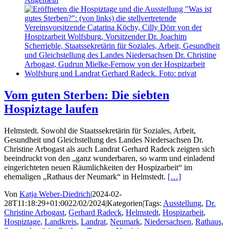
Vom guten Sterben: Die siebten
Hospiztage laufen
Helmstedt. Sowohl die Staatssekretärin für Soziales, Arbeit,
Gesundheit und Gleichstellung des Landes Niedersachsen Dr.
Christine Arbogast als auch Landrat Gerhard Radeck zeigten sich
beeindruckt von den „ganz wunderbaren, so warm und einladend
eingerichteten neuen Räumlichkeiten der Hospizarbeit“ im
ehemaligen „Rathaus der Neumark“ in Helmstedt.
[…]
Von
Katja Weber-Diedrich
|
2024-02-
28T11:18:29+01:00
22/02/2024
|
Kategorien
|
Tags:
Ausstellung
,
Dr.
Christine Arbogast
,
Gerhard Radeck
,
Helmstedt
,
Hospizarbeit
,
Hospiztage
,
Landkreis
,
Landrat
,
Neumark
,
Niedersachsen
,
Rathaus
,