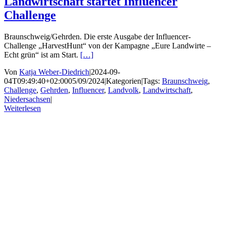
Landwirtschaft startet Influencer
Challenge
Braunschweig/Gehrden. Die erste Ausgabe der Influencer-
Challenge „HarvestHunt“ von der Kampagne „Eure Landwirte –
Echt grün“ ist am Start.
[…]
Von
Katja Weber-Diedrich
|
2024-09-
04T09:49:40+02:00
05/09/2024
|
Kategorien
|
Tags:
Braunschweig
,
Challenge
,
Gehrden
,
Influencer
,
Landvolk
,
Landwirtschaft
,
Niedersachsen
|
Weiterlesen