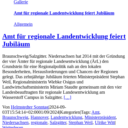
Gallerie
Amt für regionale Landentwicklung feiert Jubiläum
Allgemein
Amt für regionale Landentwicklung feiert
Jubiläum
Braunschweig/Salzgitter. Niedersachsen hat 2014 mit der Gründung
der vier Ämter für regionale Landesentwicklung (ÄrL) den
Grundstein für eine Regionalpolitik nah an den lokalen
Besonderheiten, Herausforderungen und Chancen der Regionen
gelegt. Das zehnjährige Jubiläum feierten Ministerpräsident Stephan
Weil, Regionalministerin Wiebke Osigus und
Landwirtschaftsministerin Miriam Staudte gemeinsam mit den vier
Landesbeauftragten für regionale Landesentwicklung am
Wasserstoff Campus in Salzgitter.
[…]
Von
Helmstedter Sonntag
|
2024-09-
03T15:54:14+02:00
01/09/2024
|
Kategorien
|
Tags:
Amt
,
Braunschweig
,
Hannover
,
Landentwicklung
,
Ministerpräsident
,
Niedersachsen
,
regionale
,
Salzgitter
,
Stephan Weil
,
Ulrike Witt
|
Weiterlesen