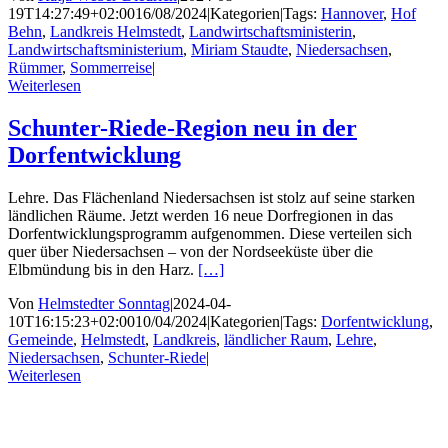
19T14:27:49+02:00
16/08/2024
|
Kategorien
|
Tags:
Hannover
,
Hof
Behn
,
Landkreis Helmstedt
,
Landwirtschaftsministerin
,
Landwirtschaftsministerium
,
Miriam Staudte
,
Niedersachsen
,
Rümmer
,
Sommerreise
|
Weiterlesen
Schunter-Riede-Region neu in der
Dorfentwicklung
Lehre. Das Flächenland Niedersachsen ist stolz auf seine starken
ländlichen Räume. Jetzt werden 16 neue Dorfregionen in das
Dorfentwicklungsprogramm aufgenommen. Diese verteilen sich
quer über Niedersachsen – von der Nordseeküste über die
Elbmündung bis in den Harz.
[…]
Von
Helmstedter Sonntag
|
2024-04-
10T16:15:23+02:00
10/04/2024
|
Kategorien
|
Tags:
Dorfentwicklung
,
Gemeinde
,
Helmstedt
,
Landkreis
,
ländlicher Raum
,
Lehre
,
Niedersachsen
,
Schunter-Riede
|
Weiterlesen