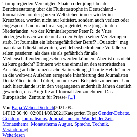
Trump regierten Vereinigten Staaten oder jüngst bei der
Berichterstattung über die Flutkatastrophe in Deutschland -
Journalisten auf der ganzen Welt stehen immer wieder im
Kreuzfeuer, werden nicht nur kritisiert, sondern auch verletzt oder
eingesperrt. Und manchmal sogar getötet, wie jüngst in den
Niederlanden, wo der Kriminalreporter Peter R. de Vries
niedergeschossen wurde und an den Folgen seiner Verletzungen
starb. Ist Journalist ein lebensgefährlicher Beruf? „Quatsch“, mag
man darauf direkt antworten, weil lebensbedrohende Vorfälle zu
selten passieren, als dass sie als gefährlich für alle
Medienschaffenden angesehen werden könnten. Aber ist das nicht
zu kurz gedacht? Erinnern wir uns einmal an den terroristischen
Anschlag auf die französische Satirezeitung „Charlie Hebdo“ oder
an die weltweit Aufsehen erregende Inhaftierung des Journalisten
Deniz Yücel in der Türkei, um nur zwei Beispiele zu nennen. Und
auch hierzulande ist in den vergangenen anderthalb Jahren deutlich
geworden, dass Angriffe auf Journalisten zunehmen: Das
Europäische Zentrum für Presse-
[...]
Von
Katja Weber-Diedrich
|
2021-09-
14T12:30:40+02:00
14/09/2021
|
Kategorien
|
Tags:
Gender-Debatte
,
Gendern
,
Journalismus
,
Journalismus im Wandel der Zeit
,
Monatsthema
,
Monatsthema August
,
Sprache
,
Technik
,
Veränderung
|
Weiterlesen