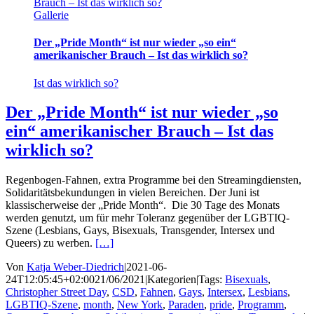
Brauch – Ist das wirklich so?
Gallerie
Der „Pride Month“ ist nur wieder „so ein“
amerikanischer Brauch – Ist das wirklich so?
Ist das wirklich so?
Der „Pride Month“ ist nur wieder „so
ein“ amerikanischer Brauch – Ist das
wirklich so?
Regenbogen-Fahnen, extra Programme bei den Streamingdiensten,
Solidaritätsbekundungen in vielen Bereichen. Der Juni ist
klassischerweise der „Pride Month“. Die 30 Tage des Monats
werden genutzt, um für mehr Toleranz gegenüber der LGBTIQ-
Szene (Lesbians, Gays, Bisexuals, Transgender, Intersex und
Queers) zu werben.
[…]
Von
Katja Weber-Diedrich
|
2021-06-
24T12:05:45+02:00
21/06/2021
|
Kategorien
|
Tags:
Bisexuals
,
Christopher Street Day
,
CSD
,
Fahnen
,
Gays
,
Intersex
,
Lesbians
,
LGBTIQ-Szene
,
month
,
New York
,
Paraden
,
pride
,
Programm
,