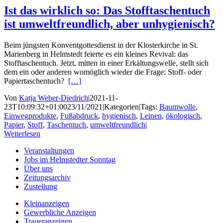
Ist das wirklich so: Das Stofftaschentuch
ist umweltfreundlich, aber unhygienisch?
Beim jüngsten Konventgottesdienst in der Klosterkirche in St.
Marienberg in Helmstedt feierte es ein kleines Revival: das
Stofftaschentuch. Jetzt, mitten in einer Erkältungswelle, stellt sich
dem ein oder anderen womöglich wieder die Frage: Stoff- oder
Papiertaschentuch?
[…]
Von
Katja Weber-Diedrich
|
2021-11-
23T10:09:32+01:00
23/11/2021
|
Kategorien
|
Tags:
Baumwolle
,
Einwegprodukte
,
Fußabdruck
,
hygienisch
,
Leinen
,
ökologisch
,
Papier
,
Stoff
,
Taschentuch
,
umweltfreundlich
|
Weiterlesen
Veranstaltungen
Jobs im Helmstedter Sonntag
Über uns
Zeitungsarchiv
Zustellung
Kleinanzeigen
Gewerbliche Anzeigen
Traueranzeigen