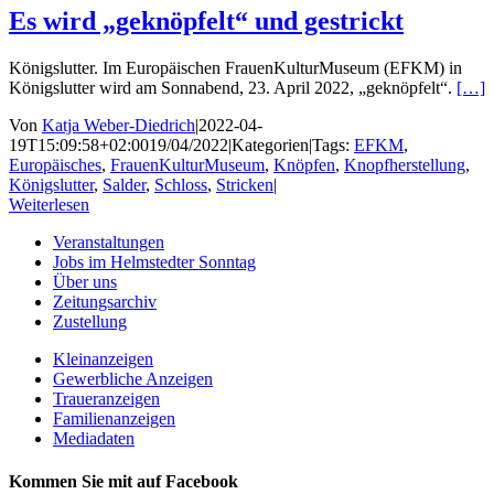
Es wird „geknöpfelt“ und gestrickt
Königslutter. Im Europäischen FrauenKulturMuseum (EFKM) in
Königslutter wird am Sonnabend, 23. April 2022, „geknöpfelt“.
[…]
Von
Katja Weber-Diedrich
|
2022-04-
19T15:09:58+02:00
19/04/2022
|
Kategorien
|
Tags:
EFKM
,
Europäisches
,
FrauenKulturMuseum
,
Knöpfen
,
Knopfherstellung
,
Königslutter
,
Salder
,
Schloss
,
Stricken
|
Weiterlesen
Veranstaltungen
Jobs im Helmstedter Sonntag
Über uns
Zeitungsarchiv
Zustellung
Kleinanzeigen
Gewerbliche Anzeigen
Traueranzeigen
Familienanzeigen
Mediadaten
Kommen Sie mit auf Facebook