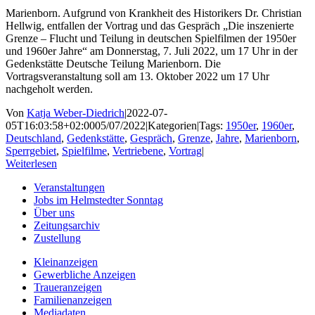
Marienborn. Aufgrund von Krankheit des Historikers Dr. Christian
Hellwig, entfallen der Vortrag und das Gespräch „Die inszenierte
Grenze – Flucht und Teilung in deutschen Spielfilmen der 1950er
und 1960er Jahre“ am Donnerstag, 7. Juli 2022, um 17 Uhr in der
Gedenkstätte Deutsche Teilung Marienborn. Die
Vortragsveranstaltung soll am 13. Oktober 2022 um 17 Uhr
nachgeholt werden.
Von
Katja Weber-Diedrich
|
2022-07-
05T16:03:58+02:00
05/07/2022
|
Kategorien
|
Tags:
1950er
,
1960er
,
Deutschland
,
Gedenkstätte
,
Gespräch
,
Grenze
,
Jahre
,
Marienborn
,
Sperrgebiet
,
Spielfilme
,
Vertriebene
,
Vortrag
|
Weiterlesen
Veranstaltungen
Jobs im Helmstedter Sonntag
Über uns
Zeitungsarchiv
Zustellung
Kleinanzeigen
Gewerbliche Anzeigen
Traueranzeigen
Familienanzeigen
Mediadaten