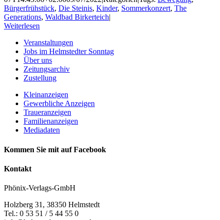
Bürgerfrühstück
,
Die Steinis
,
Kinder
,
Sommerkonzert
,
The
Generations
,
Waldbad Birkerteich
|
Weiterlesen
Veranstaltungen
Jobs im Helmstedter Sonntag
Über uns
Zeitungsarchiv
Zustellung
Kleinanzeigen
Gewerbliche Anzeigen
Traueranzeigen
Familienanzeigen
Mediadaten
Kommen Sie mit auf Facebook
Kontakt
Phönix-Verlags-GmbH
Holzberg 31, 38350 Helmstedt
Tel.: 0 53 51 / 5 44 55 0