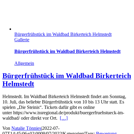
Bürgerfrühstück im Waldbad Birkerteich Helmstedt
Gallerie
Bürgerfrühstück im Waldbad Birkerteich Helmstedt
Allgemein
Bürgerfrühstück im Waldbad Birkerteich
Helmstedt
Helmstedt. Im Waldbad Birkerteich Helmstedt findet am Sonntag,
10. Juli, das beliebte Bürgerfrühstück von 10 bis 13 Uhr statt. Es
spielen „Die Steinis“. Tickets dafür gibt es online
unter https://www.issregional.de/produkt/buergerfruehstueck-im-
waldbad/ oder direkt vor Ort.
[…]
Von
Natalie Tönnies
|
2022-07-
07T14:45:06+02:00
09/07/2022
|
Kategorien
|
Tags:
Bewegung
,