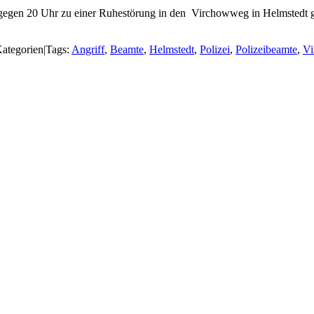
 gegen 20 Uhr zu einer Ruhestörung in den Virchowweg in Helmstedt ge
ategorien
|
Tags:
Angriff
,
Beamte
,
Helmstedt
,
Polizei
,
Polizeibeamte
,
V