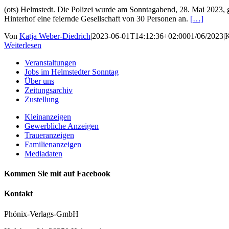
(ots) Helmstedt. Die Polizei wurde am Sonntagabend, 28. Mai 2023,
Hinterhof eine feiernde Gesellschaft von 30 Personen an.
[…]
Von
Katja Weber-Diedrich
|
2023-06-01T14:12:36+02:00
01/06/2023
|
K
Weiterlesen
Veranstaltungen
Jobs im Helmstedter Sonntag
Über uns
Zeitungsarchiv
Zustellung
Kleinanzeigen
Gewerbliche Anzeigen
Traueranzeigen
Familienanzeigen
Mediadaten
Kommen Sie mit auf Facebook
Kontakt
Phönix-Verlags-GmbH