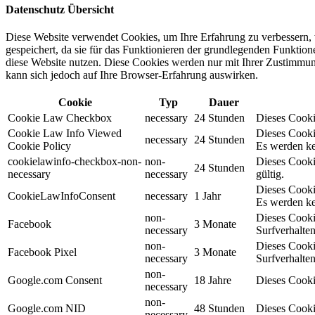
Datenschutz Übersicht
Diese Website verwendet Cookies, um Ihre Erfahrung zu verbessern, 
gespeichert, da sie für das Funktionieren der grundlegenden Funktio
diese Website nutzen. Diese Cookies werden nur mit Ihrer Zustimmung
kann sich jedoch auf Ihre Browser-Erfahrung auswirken.
Cookie
Typ
Dauer
Cookie Law Checkbox
necessary
24 Stunden
Dieses Cookie
Cookie Law Info Viewed
Dieses Cooki
necessary
24 Stunden
Cookie Policy
Es werden ke
cookielawinfo-checkbox-non-
non-
Dieses Cooki
24 Stunden
necessary
necessary
gültig.
Dieses Cooki
CookieLawInfoConsent
necessary
1 Jahr
Es werden ke
non-
Dieses Cooki
Facebook
3 Monate
necessary
Surfverhalten
non-
Dieses Cooki
Facebook Pixel
3 Monate
necessary
Surfverhalten
non-
Google.com Consent
18 Jahre
Dieses Cooki
necessary
non-
Google.com NID
48 Stunden
Dieses Cooki
necessary