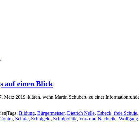
k
s auf einen Blick
. März 2019, klären, wenn Martin Schubert, zu einer Informationrunde 
ien
|
Tags:
Bildung
,
Bürgermeister
,
Dietrich Nelle
,
Esbeck
,
freie Schule
Contra
,
Schule
,
Schulgeld
,
Schulpolitik
,
Vor- und Nachteile
,
Wolfgang