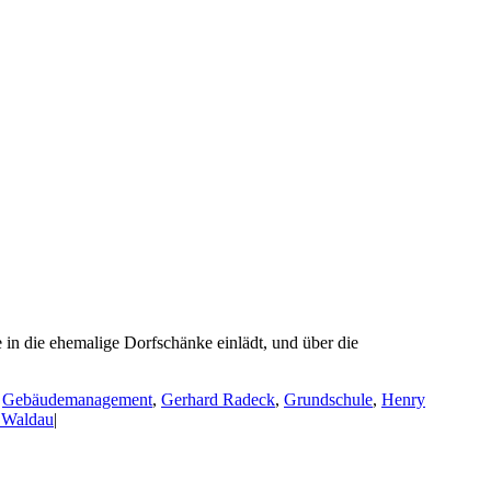
in die ehemalige Dorfschänke einlädt, und über die
,
Gebäudemanagement
,
Gerhard Radeck
,
Grundschule
,
Henry
 Waldau
|