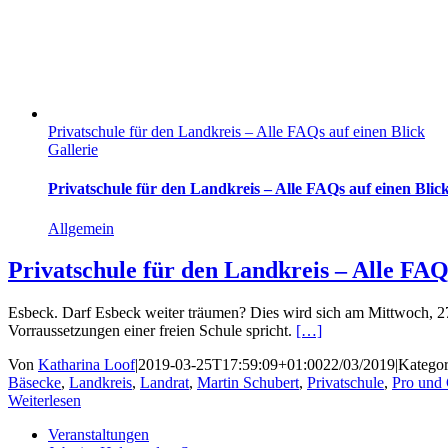
Privatschule für den Landkreis – Alle FAQs auf einen Blick
Gallerie
Privatschule für den Landkreis – Alle FAQs auf einen Blic
Allgemein
Privatschule für den Landkreis – Alle FAQ
Esbeck. Darf Esbeck weiter träumen? Dies wird sich am Mittwoch, 27
Vorraussetzungen einer freien Schule spricht.
[…]
Von
Katharina Loof
|
2019-03-25T17:59:09+01:00
22/03/2019
|
Kategor
Bäsecke
,
Landkreis
,
Landrat
,
Martin Schubert
,
Privatschule
,
Pro und 
Weiterlesen
Veranstaltungen