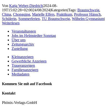
Von
Katja Weber-Diedrich
|
2024-08-
19T15:02:28+02:00
24/08/2024
|
Kategorien
|
Tags:
Braunschweig
,
China
,
Chongqing
,
Marielle Elfers
,
Praktikum
,
Professor Hänsch
,
Schülerin
,
Sommerferien
,
TU Braunschweig
,
Wilhelm Gymnasium
|
Weiterlesen
Veranstaltungen
Jobs im Helmstedter Sonntag
Über uns
Zeitungsarchiv
Zustellung
Kleinanzeigen
Gewerbliche Anzeigen
Traueranzeigen
Familienanzeigen
Mediadaten
Kommen Sie mit auf Facebook
Kontakt
Phönix-Verlags-GmbH