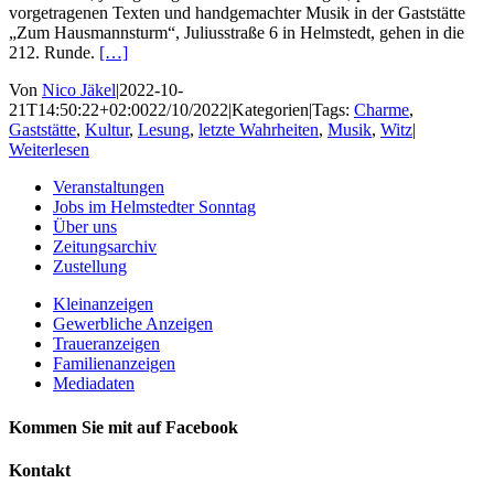
vorgetragenen Texten und handgemachter Musik in der Gaststätte
„Zum Hausmannsturm“, Juliusstraße 6 in Helmstedt, gehen in die
212. Runde.
[…]
Von
Nico Jäkel
|
2022-10-
21T14:50:22+02:00
22/10/2022
|
Kategorien
|
Tags:
Charme
,
Gaststätte
,
Kultur
,
Lesung
,
letzte Wahrheiten
,
Musik
,
Witz
|
Weiterlesen
Veranstaltungen
Jobs im Helmstedter Sonntag
Über uns
Zeitungsarchiv
Zustellung
Kleinanzeigen
Gewerbliche Anzeigen
Traueranzeigen
Familienanzeigen
Mediadaten
Kommen Sie mit auf Facebook
Kontakt