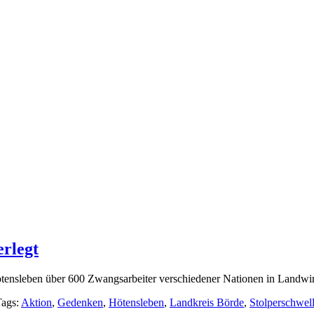
erlegt
ensleben über 600 Zwangsarbeiter verschiedener Nationen in Landwirts
Tags:
Aktion
,
Gedenken
,
Hötensleben
,
Landkreis Börde
,
Stolperschwel