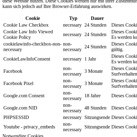
diese Website nutzen. Diese Cookies werden nur mit Ihrer Zustimmung
kann sich jedoch auf Ihre Browser-Erfahrung auswirken.
Cookie
Typ
Dauer
Cookie Law Checkbox
necessary
24 Stunden
Dieses Cookie
Cookie Law Info Viewed
Dieses Cooki
necessary
24 Stunden
Cookie Policy
Es werden ke
cookielawinfo-checkbox-non-
non-
Dieses Cooki
24 Stunden
necessary
necessary
gültig.
Dieses Cooki
CookieLawInfoConsent
necessary
1 Jahr
Es werden ke
non-
Dieses Cooki
Facebook
3 Monate
necessary
Surfverhalten
non-
Dieses Cooki
Facebook Pixel
3 Monate
necessary
Surfverhalten
non-
Google.com Consent
18 Jahre
Dieses Cooki
necessary
non-
Google.com NID
48 Stunden
Dieses Cooki
necessary
PHPSESSID
necessary
Sitzungsende
Dieses Cooki
non-
Youtube - privacy_embeds
Sitzungsende
Dieses Cooki
necessary
Notwendige Cookies