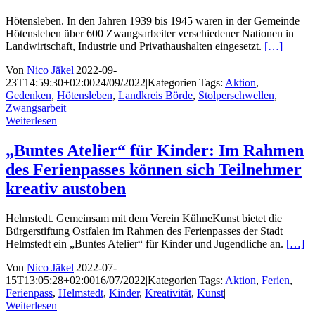
Hötensleben. In den Jahren 1939 bis 1945 waren in der Gemeinde
Hötensleben über 600 Zwangsarbeiter verschiedener Nationen in
Landwirtschaft, Industrie und Privathaushalten eingesetzt.
[…]
Von
Nico Jäkel
|
2022-09-
23T14:59:30+02:00
24/09/2022
|
Kategorien
|
Tags:
Aktion
,
Gedenken
,
Hötensleben
,
Landkreis Börde
,
Stolperschwellen
,
Zwangsarbeit
|
Weiterlesen
„Buntes Atelier“ für Kinder: Im Rahmen
des Ferienpasses können sich Teilnehmer
kreativ austoben
Helmstedt. Gemeinsam mit dem Verein KühneKunst bietet die
Bürgerstiftung Ostfalen im Rahmen des Ferienpasses der Stadt
Helmstedt ein „Buntes Atelier“ für Kinder und Jugendliche an.
[…]
Von
Nico Jäkel
|
2022-07-
15T13:05:28+02:00
16/07/2022
|
Kategorien
|
Tags:
Aktion
,
Ferien
,
Ferienpass
,
Helmstedt
,
Kinder
,
Kreativität
,
Kunst
|
Weiterlesen