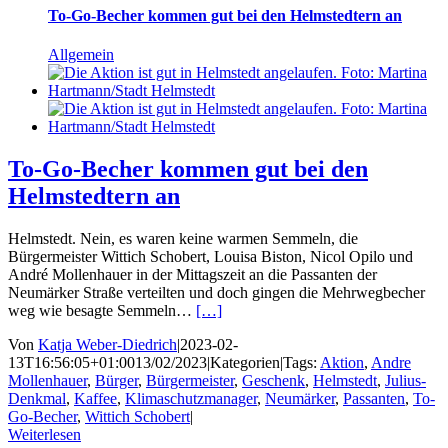
To-Go-Becher kommen gut bei den Helmstedtern an
Allgemein
To-Go-Becher kommen gut bei den
Helmstedtern an
Helmstedt. Nein, es waren keine warmen Semmeln, die
Bürgermeister Wittich Schobert, Louisa Biston, Nicol Opilo und
André Mollenhauer in der Mittagszeit an die Passanten der
Neumärker Straße verteilten und doch gingen die Mehrwegbecher
weg wie besagte Semmeln…
[…]
Von
Katja Weber-Diedrich
|
2023-02-
13T16:56:05+01:00
13/02/2023
|
Kategorien
|
Tags:
Aktion
,
Andre
Mollenhauer
,
Bürger
,
Bürgermeister
,
Geschenk
,
Helmstedt
,
Julius-
Denkmal
,
Kaffee
,
Klimaschutzmanager
,
Neumärker
,
Passanten
,
To-
Go-Becher
,
Wittich Schobert
|
Weiterlesen