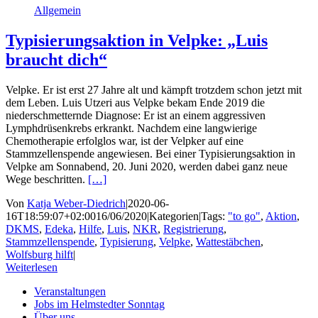
Allgemein
Typisierungsaktion in Velpke: „Luis
braucht dich“
Velpke. Er ist erst 27 Jahre alt und kämpft trotzdem schon jetzt mit
dem Leben. Luis Utzeri aus Velpke bekam Ende 2019 die
niederschmetternde Diagnose: Er ist an einem aggressiven
Lymphdrüsenkrebs erkrankt. Nachdem eine langwierige
Chemotherapie erfolglos war, ist der Velpker auf eine
Stammzellenspende angewiesen. Bei einer Typisierungsaktion in
Velpke am Sonnabend, 20. Juni 2020, werden dabei ganz neue
Wege beschritten.
[…]
Von
Katja Weber-Diedrich
|
2020-06-
16T18:59:07+02:00
16/06/2020
|
Kategorien
|
Tags:
"to go"
,
Aktion
,
DKMS
,
Edeka
,
Hilfe
,
Luis
,
NKR
,
Registrierung
,
Stammzellenspende
,
Typisierung
,
Velpke
,
Wattestäbchen
,
Wolfsburg hilft
|
Weiterlesen
Veranstaltungen
Jobs im Helmstedter Sonntag
Über uns