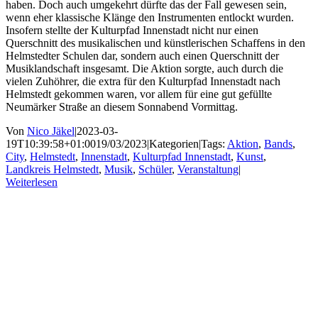
haben. Doch auch umgekehrt dürfte das der Fall gewesen sein,
wenn eher klassische Klänge den Instrumenten entlockt wurden.
Insofern stellte der Kulturpfad Innenstadt nicht nur einen
Querschnitt des musikalischen und künstlerischen Schaffens in den
Helmstedter Schulen dar, sondern auch einen Querschnitt der
Musiklandschaft insgesamt. Die Aktion sorgte, auch durch die
vielen Zuhöhrer, die extra für den Kulturpfad Innenstadt nach
Helmstedt gekommen waren, vor allem für eine gut gefüllte
Neumärker Straße an diesem Sonnabend Vormittag.
Von
Nico Jäkel
|
2023-03-
19T10:39:58+01:00
19/03/2023
|
Kategorien
|
Tags:
Aktion
,
Bands
,
City
,
Helmstedt
,
Innenstadt
,
Kulturpfad Innenstadt
,
Kunst
,
Landkreis Helmstedt
,
Musik
,
Schüler
,
Veranstaltung
|
Weiterlesen