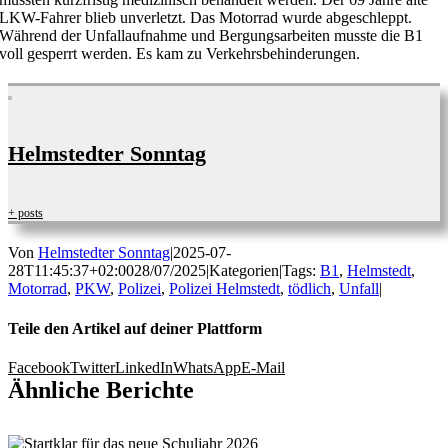
LKW-Fahrer blieb unverletzt. Das Motorrad wurde abgeschleppt.
Während der Unfallaufnahme und Bergungsarbeiten musste die B1
voll gesperrt werden. Es kam zu Verkehrsbehinderungen.
Helmstedter Sonntag
+ posts
Von
Helmstedter Sonntag
|
2025-07-
28T11:45:37+02:00
28/07/2025
|
Kategorien
|
Tags:
B1
,
Helmstedt
,
Motorrad
,
PKW
,
Polizei
,
Polizei Helmstedt
,
tödlich
,
Unfall
|
Teile den Artikel auf deiner Plattform
Facebook
Twitter
LinkedIn
WhatsApp
E-Mail
Ähnliche Berichte