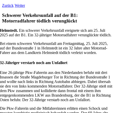
Zurück
Weiter
Schwerer Verkehrsunfall auf der B1:
Motorradfahrer tödlich verunglückt
Helmstedt.
Ein schwerer Verkehrsunfall ereignete sich am 25. Juli
2025 auf der B1. Ein 32-jähriger Motorradfahrer verunglückte tödlich.
Bei einem schweren Verkehrsunfall am Freitagmittag, 25. Juli 2025,
auf der Bundesstraße 1 in Helmstedt ist ein 32 Jahre alter Motorrad-
Fahrer aus dem Landkreis Helmstedt tödlich verletzt worden.
32-Jähriger verstarb noch am Unfallort
Eine 26-jährige Pkw-Fahrerin aus den Niederlanden befuhr mit drei
Insassen die Straße Magdeburger Tor in Richtung der Bundesstraße 1
und wollte nach links in Richtung Autobahn abbiegen. Dabei übersah
sie den von links kommenden Motorradfahrer. Der 32-Jährige stieß mit
dem Pkw zusammen und kollidierte dann frontal mit einem ihm
entgegenkommenden LKW aus Brandenburg, der die B1 in Richtung
Osten befuhr. Der 32-Jährige verstarb noch am Unfallort.
Die Pkw-Fahrerin und die Mitfahrerinnen erlitten einen Schock und
mussten kurzfristig medizinisch behandelt werden. Der 69 Jahre alte