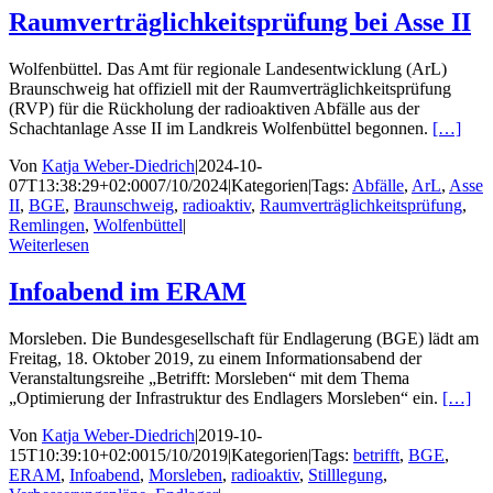
Raumverträglichkeitsprüfung bei Asse II
Wolfenbüttel. Das Amt für regionale Landesentwicklung (ArL)
Braunschweig hat offiziell mit der Raumverträglichkeitsprüfung
(RVP) für die Rückholung der radioaktiven Abfälle aus der
Schachtanlage Asse II im Landkreis Wolfenbüttel begonnen.
[…]
Von
Katja Weber-Diedrich
|
2024-10-
07T13:38:29+02:00
07/10/2024
|
Kategorien
|
Tags:
Abfälle
,
ArL
,
Asse
II
,
BGE
,
Braunschweig
,
radioaktiv
,
Raumverträglichkeitsprüfung
,
Remlingen
,
Wolfenbüttel
|
Weiterlesen
Infoabend im ERAM
Morsleben. Die Bundesgesellschaft für Endlagerung (BGE) lädt am
Freitag, 18. Oktober 2019, zu einem Informationsabend der
Veranstaltungsreihe „Betrifft: Morsleben“ mit dem Thema
„Optimierung der Infrastruktur des Endlagers Morsleben“ ein.
[…]
Von
Katja Weber-Diedrich
|
2019-10-
15T10:39:10+02:00
15/10/2019
|
Kategorien
|
Tags:
betrifft
,
BGE
,
ERAM
,
Infoabend
,
Morsleben
,
radioaktiv
,
Stilllegung
,