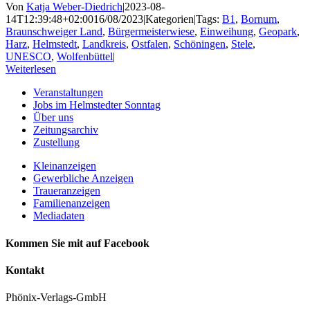
Von
Katja Weber-Diedrich
|
2023-08-
14T12:39:48+02:00
16/08/2023
|
Kategorien
|
Tags:
B1
,
Bornum
,
Braunschweiger Land
,
Bürgermeisterwiese
,
Einweihung
,
Geopark
,
Harz
,
Helmstedt
,
Landkreis
,
Ostfalen
,
Schöningen
,
Stele
,
UNESCO
,
Wolfenbüttel
|
Weiterlesen
Veranstaltungen
Jobs im Helmstedter Sonntag
Über uns
Zeitungsarchiv
Zustellung
Kleinanzeigen
Gewerbliche Anzeigen
Traueranzeigen
Familienanzeigen
Mediadaten
Kommen Sie mit auf Facebook
Kontakt
Phönix-Verlags-GmbH