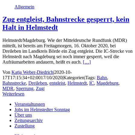
Allgemein
Zug entgleist, Bahnstrecke gesperrt, kein
Halt in Helmstedt
Helmstedt/Magdeburg. Wie der Mitteldeutsche Rundfunk (MDR)
mitteilt, ist bereits am Freitagmorgen, 16. Oktober 2020, bei
Dreileben im Landkreis Börde ein Zug entgleist. Die IC-Strecke von
Helmstedt nach Magdeburg sei noch immer gesperrt, weil die
Aufräumarbeiten andauern, heißt es auch.
[…]
Von
Katja Weber-Diedrich
|
2020-10-
17T17:15:34+02:00
17/10/2020
|
Kategorien
|
Tags:
Bahn
,
Bahnstrecke
,
Dreileben
,
entgleist
,
Helmstedt
,
IC
,
Magdeburg
,
MDR
,
Sperrung
,
Zug
|
Weiterlesen
Veranstaltungen
Jobs im Helmstedter Sonntag
Über uns
Zeitungsarchiv
Zustellung