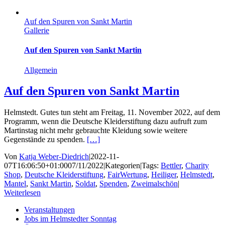
Auf den Spuren von Sankt Martin
Gallerie
Auf den Spuren von Sankt Martin
Allgemein
Auf den Spuren von Sankt Martin
Helmstedt. Gutes tun steht am Freitag, 11. November 2022, auf dem
Programm, wenn die Deutsche Kleiderstiftung dazu aufruft zum
Martinstag nicht mehr gebrauchte Kleidung sowie weitere
Gegenstände zu spenden.
[…]
Von
Katja Weber-Diedrich
|
2022-11-
07T16:06:50+01:00
07/11/2022
|
Kategorien
|
Tags:
Bettler
,
Charity
Shop
,
Deutsche Kleiderstiftung
,
FairWertung
,
Heiliger
,
Helmstedt
,
Mantel
,
Sankt Martin
,
Soldat
,
Spenden
,
Zweimalschön
|
Weiterlesen
Veranstaltungen
Jobs im Helmstedter Sonntag