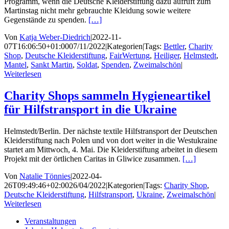
Programm, wenn die Deutsche Kleiderstiftung dazu aufruft zum
Martinstag nicht mehr gebrauchte Kleidung sowie weitere
Gegenstände zu spenden.
[…]
Von
Katja Weber-Diedrich
|
2022-11-
07T16:06:50+01:00
07/11/2022
|
Kategorien
|
Tags:
Bettler
,
Charity
Shop
,
Deutsche Kleiderstiftung
,
FairWertung
,
Heiliger
,
Helmstedt
,
Mantel
,
Sankt Martin
,
Soldat
,
Spenden
,
Zweimalschön
|
Weiterlesen
Charity Shops sammeln Hygieneartikel
für Hilfstransport in die Ukraine
Helmstedt/Berlin. Der nächste textile Hilfstransport der Deutschen
Kleiderstiftung nach Polen und von dort weiter in die Westukraine
startet am Mittwoch, 4. Mai. Die Kleiderstiftung arbeitet in diesem
Projekt mit der örtlichen Caritas in Gliwice zusammen.
[…]
Von
Natalie Tönnies
|
2022-04-
26T09:49:46+02:00
26/04/2022
|
Kategorien
|
Tags:
Charity Shop
,
Deutsche Kleiderstiftung
,
Hilfstransport
,
Ukraine
,
Zweimalschön
|
Weiterlesen
Veranstaltungen