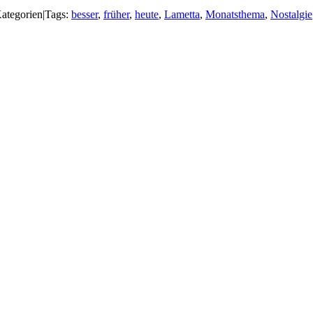
ategorien
|
Tags:
besser
,
früher
,
heute
,
Lametta
,
Monatsthema
,
Nostalgie