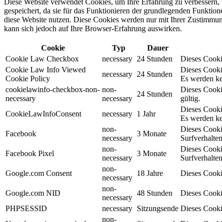
Diese Website verwendet Cookies, um Ihre Erfahrung zu verbessern, 
gespeichert, da sie für das Funktionieren der grundlegenden Funktio
diese Website nutzen. Diese Cookies werden nur mit Ihrer Zustimmung
kann sich jedoch auf Ihre Browser-Erfahrung auswirken.
Cookie
Typ
Dauer
Cookie Law Checkbox
necessary
24 Stunden
Dieses Cookie
Cookie Law Info Viewed
Dieses Cooki
necessary
24 Stunden
Cookie Policy
Es werden ke
cookielawinfo-checkbox-non-
non-
Dieses Cooki
24 Stunden
necessary
necessary
gültig.
Dieses Cooki
CookieLawInfoConsent
necessary
1 Jahr
Es werden ke
non-
Dieses Cooki
Facebook
3 Monate
necessary
Surfverhalten
non-
Dieses Cooki
Facebook Pixel
3 Monate
necessary
Surfverhalten
non-
Google.com Consent
18 Jahre
Dieses Cooki
necessary
non-
Google.com NID
48 Stunden
Dieses Cooki
necessary
PHPSESSID
necessary
Sitzungsende
Dieses Cooki
non-