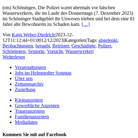
(ots) Schöningen. Die Polizei warnt abermals vor falschen
Wasserwerkern, die im Laufe des Donnerstags (7. Dezember 2023)
im Schöninger Stadtgebiet ihr Unwesen trieben und bei dem eine 81
Jahre alte Bewohnerin zu Schaden kam.
[…]
Von
Katja Weber-Diedrich
|
2023-12-
12T11:12:44+01:00
12/12/2023
|
Kategorien
|
Tags:
abgelenkt
,
Beobachtungen
,
beraubt
,
Betrüger
,
Geschädigte
,
Polizei
,
Schöningen
,
Seniorin
,
Vorsicht
,
Wasserwerker
|
Weiterlesen
Veranstaltungen
Jobs im Helmstedter Sonntag
Über uns
Zeitungsarchiv
Zustellung
Kleinanzeigen
Gewerbliche Anzeigen
Traueranzeigen
Familienanzeigen
Mediadaten
Kommen Sie mit auf Facebook